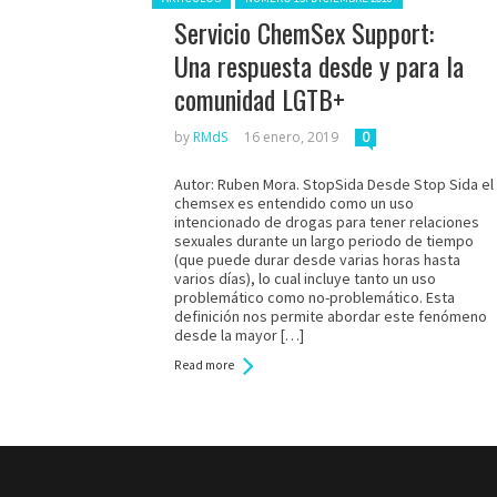
Servicio ChemSex Support:
Una respuesta desde y para la
comunidad LGTB+
by
RMdS
16 enero, 2019
0
Autor: Ruben Mora. StopSida Desde Stop Sida el
chemsex es entendido como un uso
intencionado de drogas para tener relaciones
sexuales durante un largo periodo de tiempo
(que puede durar desde varias horas hasta
varios días), lo cual incluye tanto un uso
problemático como no-problemático. Esta
definición nos permite abordar este fenómeno
desde la mayor […]
Read more