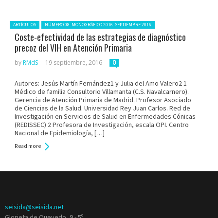
Posted in:
ARTÍCULOS
NÚMERO 08. MONOGRÁFICO 2016. SEPTIEMBRE 2016
Coste-efectividad de las estrategias de diagnóstico
precoz del VIH en Atención Primaria
by
RMdS
19 septiembre, 2016
0
Autores: Jesús Martín Fernández1 y Julia del Amo Valero2 1
Médico de familia Consultorio Villamanta (C.S. Navalcarnero).
Gerencia de Atención Primaria de Madrid. Profesor Asociado
de Ciencias de la Salud. Universidad Rey Juan Carlos. Red de
Investigación en Servicios de Salud en Enfermedades Cónicas
(REDISSEC) 2 Profesora de Investigación, escala OPI. Centro
Nacional de Epidemiología, […]
Read more
seisida@seisida.net
Glorieta de Quevedo, 9 - 5º