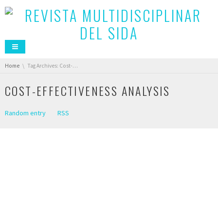
You are here:
Home
Tag Archives: Cost-Effectiveness Analysis
COST-EFFECTIVENESS ANALYSIS
Random entry
RSS