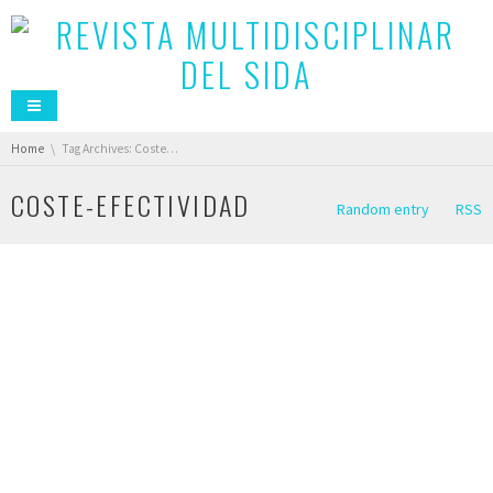
You are here:
Home
Tag Archives: Coste-efectividad
COSTE-EFECTIVIDAD
Random entry
RSS