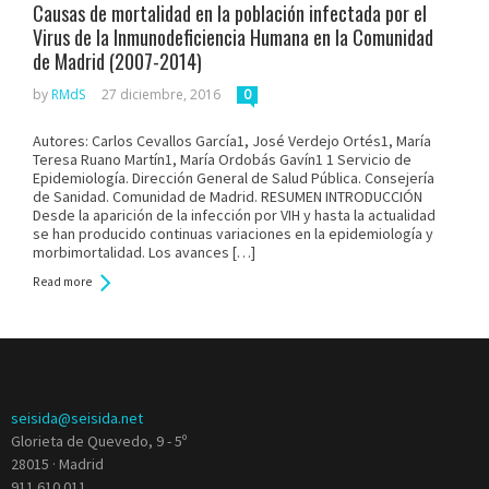
Causas de mortalidad en la población infectada por el
Virus de la Inmunodeficiencia Humana en la Comunidad
de Madrid (2007-2014)
by
RMdS
27 diciembre, 2016
0
Autores: Carlos Cevallos García1, José Verdejo Ortés1, María
Teresa Ruano Martín1, María Ordobás Gavín1 1 Servicio de
Epidemiología. Dirección General de Salud Pública. Consejería
de Sanidad. Comunidad de Madrid. RESUMEN INTRODUCCIÓN
Desde la aparición de la infección por VIH y hasta la actualidad
se han producido continuas variaciones en la epidemiología y
morbimortalidad. Los avances […]
Read more
seisida@seisida.net
Glorieta de Quevedo, 9 - 5º
28015 · Madrid
911 610 011