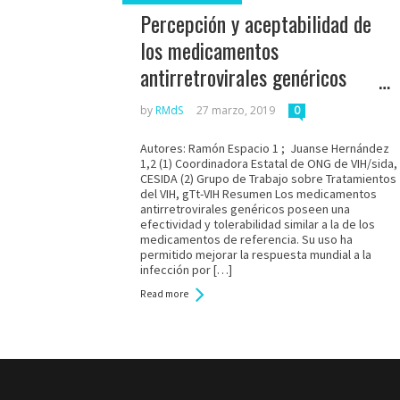
Percepción y aceptabilidad de
los medicamentos
antirretrovirales genéricos
entre los pacientes con el VIH
by
RMdS
27 marzo, 2019
0
Autores: Ramón Espacio 1 ; Juanse Hernández
1,2 (1) Coordinadora Estatal de ONG de VIH/sida,
CESIDA (2) Grupo de Trabajo sobre Tratamientos
del VIH, gTt-VIH Resumen Los medicamentos
antirretrovirales genéricos poseen una
efectividad y tolerabilidad similar a la de los
medicamentos de referencia. Su uso ha
permitido mejorar la respuesta mundial a la
infección por […]
Read more