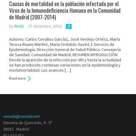
Causas de mortalidad en la población infectada por el
Virus de la Inmunodeficiencia Humana en la Comunidad
de Madrid (2007-2014)
by
RMdS
27 diciembre, 2016
0
Autores: Carlos Cevallos García1, José Verdejo Ortés1, María
Teresa Ruano Martín1, María Ordobás Gavín1 1 Servicio de
Epidemiología. Dirección General de Salud Pública. Consejería
de Sanidad. Comunidad de Madrid. RESUMEN INTRODUCCIÓN
Desde la aparición de la infección por VIH y hasta la actualidad
se han producido continuas variaciones en la epidemiología y
morbimortalidad. Los avances […]
Read more
seisida@seisida.net
Glorieta de Quevedo, 9 - 5º
28015 · Madrid
911 610 011