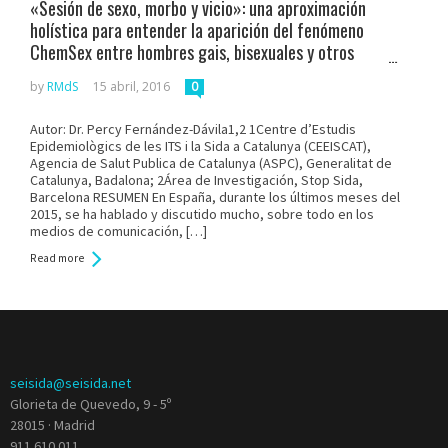
«Sesión de sexo, morbo y vicio»: una aproximación
holística para entender la aparición del fenómeno
ChemSex entre hombres gais, bisexuales y otros
hombres que tienen sexo con hombres en España
by
RMdS
15 abril, 2016
0
Autor: Dr. Percy Fernández-Dávila1,2 1Centre d’Estudis
Epidemiològics de les ITS i la Sida a Catalunya (CEEISCAT),
Agencia de Salut Publica de Catalunya (ASPC), Generalitat de
Catalunya, Badalona; 2Área de Investigación, Stop Sida,
Barcelona RESUMEN En España, durante los últimos meses del
2015, se ha hablado y discutido mucho, sobre todo en los
medios de comunicación, […]
Read more
seisida@seisida.net
Glorieta de Quevedo, 9 - 5º
28015 · Madrid
911 610 011