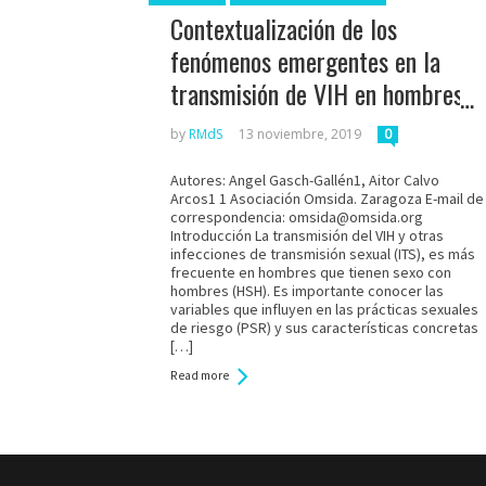
Contextualización de los
fenómenos emergentes en la
transmisión de VIH en hombres
que tienen sexo con hombres
by
RMdS
13 noviembre, 2019
0
en Aragón: prácticas sexuales
Autores: Angel Gasch-Gallén1, Aitor Calvo
de riesgo, estrategias
Arcos1 1 Asociación Omsida. Zaragoza E-mail de
preventivas e información a
correspondencia: omsida@omsida.org
Introducción La transmisión del VIH y otras
profesionales de salud
infecciones de transmisión sexual (ITS), es más
frecuente en hombres que tienen sexo con
hombres (HSH). Es importante conocer las
variables que influyen en las prácticas sexuales
de riesgo (PSR) y sus características concretas
[…]
Read more