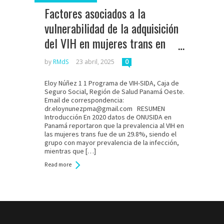
Factores asociados a la
vulnerabilidad de la adquisición
del VIH en mujeres trans en
Panamá en los años 2022-
by
RMdS
23 abril, 2025
0
2023
Eloy Núñez 1 1 Programa de VIH-SIDA, Caja de
Seguro Social, Región de Salud Panamá Oeste.
Email de correspondencia:
dr.eloynunezpma@gmail.com RESUMEN
Introducción En 2020 datos de ONUSIDA en
Panamá reportaron que la prevalencia al VIH en
las mujeres trans fue de un 29.8%, siendo el
grupo con mayor prevalencia de la infección,
mientras que […]
Read more