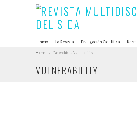
Inicio
La Revista
Divulgación Científica
Norm
You are here:
Home
Tag Archives: Vulnerability
VULNERABILITY