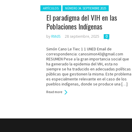
Posted in:
ARTÍCULOS
NÚMERO 34. SEPTIEMBRE 2025
El paradigma del VIH en las
Poblaciones Indígenas
by
RMdS
28 septiembre, 2025
0
Simón Cano Le Tiec 1 1 UNED Email de
correspondencia: canosimon43@gmail.com
RESUMEN Pese a la gran importancia social que
ha generado la epidemia del VIH, esta no
siempre se ha traducido en adecuadas políticas
públicas que gestionen la misma. Este problema
es especialmente relevante en el caso de los
pueblos indígenas, donde se produce una […]
Read more