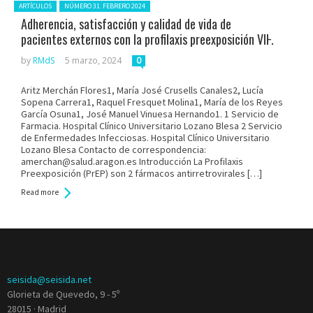
Posted in:
ARTÍCULOS
NÚMERO 31. FEBRERO 2024
Adherencia, satisfacción y calidad de vida de
pacientes externos con la profilaxis preexposición VIH
by
RMdS
5 marzo, 2024
0
Aritz Merchán Flores1, María José Crusells Canales2, Lucía
Sopena Carrera1, Raquel Fresquet Molina1, María de los Reyes
García Osuna1, José Manuel Vinuesa Hernando1. 1 Servicio de
Farmacia. Hospital Clínico Universitario Lozano Blesa 2 Servicio
de Enfermedades Infecciosas. Hospital Clínico Universitario
Lozano Blesa Contacto de correspondencia:
amerchan@salud.aragon.es Introducción La Profilaxis
Preexposición (PrEP) son 2 fármacos antirretrovirales […]
Read more
seisida@seisida.net
Glorieta de Quevedo, 9 - 5º
28015 · Madrid