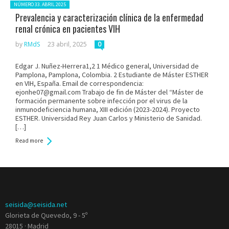
Posted in:
NÚMERO 33. ABRIL 2025
Prevalencia y caracterización clínica de la enfermedad
renal crónica en pacientes VIH
by
RMdS
23 abril, 2025
0
Edgar J. Nuñez-Herrera1,2 1 Médico general, Universidad de
Pamplona, Pamplona, Colombia. 2 Estudiante de Máster ESTHER
en VIH, España. Email de correspondencia:
ejonhe07@gmail.com Trabajo de fin de Máster del “Máster de
formación permanente sobre infección por el virus de la
inmunodeficiencia humana, XIII edición (2023-2024). Proyecto
ESTHER. Universidad Rey Juan Carlos y Ministerio de Sanidad.
[…]
Read more
seisida@seisida.net
Glorieta de Quevedo, 9 - 5º
28015 · Madrid