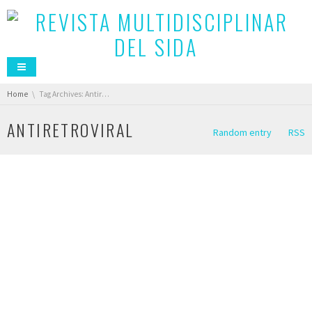
You are here:
Home
Tag Archives: Antiretroviral
ANTIRETROVIRAL
Random entry
RSS