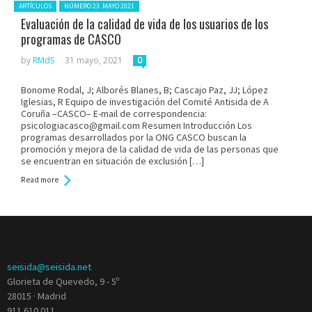
Posted in:
ARTÍCULOS
NÚMERO 23. MAYO 2021
Evaluación de la calidad de vida de los usuarios de los
programas de CASCO
by
RMdS
31 mayo, 2021
0
Bonome Rodal, J; Alborés Blanes, B; Cascajo Paz, JJ; López
Iglesias, R Equipo de investigación del Comité Antisida de A
Coruña –CASCO– E-mail de correspondencia:
psicologiacasco@gmail.com Resumen Introducción Los
programas desarrollados por la ONG CASCO buscan la
promoción y mejora de la calidad de vida de las personas que
se encuentran en situación de exclusión […]
Read more
seisida@seisida.net
Glorieta de Quevedo, 9 - 5º
28015 · Madrid
911 610 011