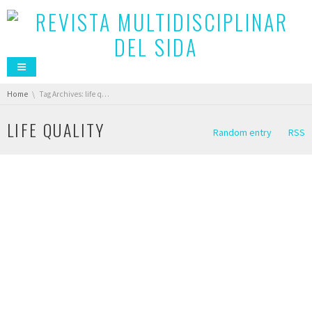
You are here:
Home
Tag Archives: life quality
LIFE QUALITY
Random entry
RSS