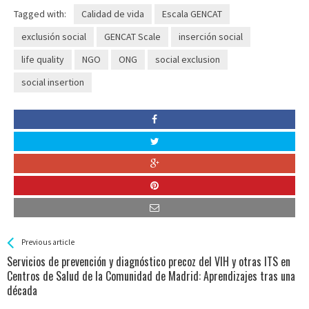
Tagged with:
Calidad de vida
Escala GENCAT
exclusión social
GENCAT Scale
inserción social
life quality
NGO
ONG
social exclusion
social insertion
See more
Back
Previous article
All
Servicios de prevención y diagnóstico precoz del VIH y otras ITS en
Entries
Centros de Salud de la Comunidad de Madrid: Aprendizajes tras una
década