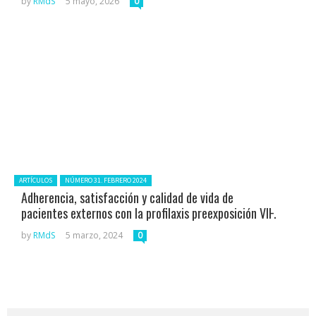
by
RMdS
5 mayo, 2026
0
Posted in:
ARTÍCULOS
NÚMERO 31. FEBRERO 2024
Adherencia, satisfacción y calidad de vida de
pacientes externos con la profilaxis preexposición VIH
by
RMdS
5 marzo, 2024
0
Search