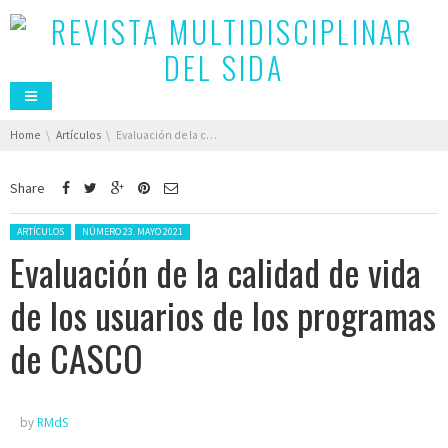
You are here:
Home
Artículos
Evaluación de la calidad de vida de los usuarios de los programas de CASCO
Share
Posted in:
ARTÍCULOS
NÚMERO 23. MAYO 2021
Evaluación de la calidad de vida
de los usuarios de los programas
de CASCO
by
RMdS