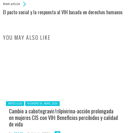
Next article
El pacto social y la respuesta al VIH basada en derechos humanos
YOU MAY ALSO LIKE
Posted in:
ARTÍCULOS
NÚMERO 36. ABRIL 2026
Cambio a cabotegravir/rilpivirina-acción prolongada
en mujeres CIS con VIH: Beneficios percibidos y calidad
de vida