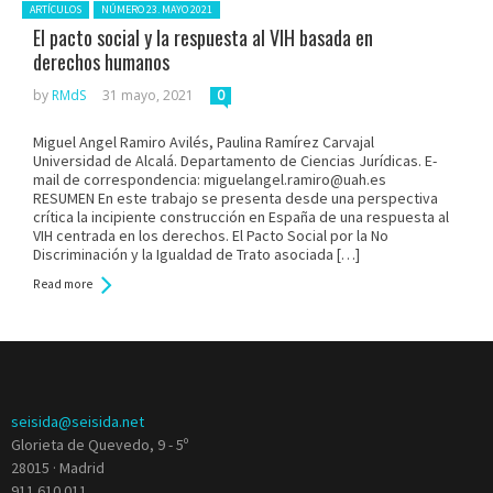
Posted in:
ARTÍCULOS
NÚMERO 23. MAYO 2021
El pacto social y la respuesta al VIH basada en
derechos humanos
by
RMdS
31 mayo, 2021
0
Miguel Angel Ramiro Avilés, Paulina Ramírez Carvajal
Universidad de Alcalá. Departamento de Ciencias Jurídicas. E-
mail de correspondencia: miguelangel.ramiro@uah.es
RESUMEN En este trabajo se presenta desde una perspectiva
crítica la incipiente construcción en España de una respuesta al
VIH centrada en los derechos. El Pacto Social por la No
Discriminación y la Igualdad de Trato asociada […]
Read more
seisida@seisida.net
Glorieta de Quevedo, 9 - 5º
28015 · Madrid
911 610 011