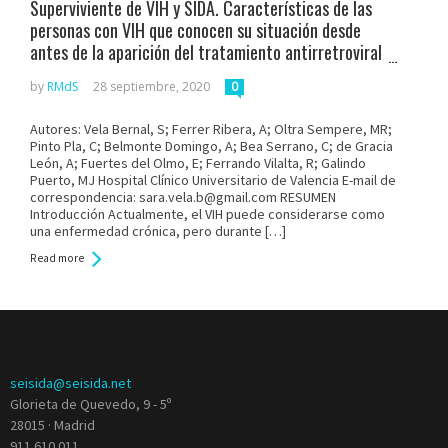
Superviviente de VIH y SIDA. Características de las
personas con VIH que conocen su situación desde
antes de la aparición del tratamiento antirretroviral
de gran actividad
by
RMdS
28 septiembre, 2020
0
Autores: Vela Bernal, S; Ferrer Ribera, A; Oltra Sempere, MR;
Pinto Pla, C; Belmonte Domingo, A; Bea Serrano, C; de Gracia
León, A; Fuertes del Olmo, E; Ferrando Vilalta, R; Galindo
Puerto, MJ Hospital Clínico Universitario de Valencia E-mail de
correspondencia: sara.vela.b@gmail.com RESUMEN
Introducción Actualmente, el VIH puede considerarse como
una enfermedad crónica, pero durante […]
Read more
seisida@seisida.net
Glorieta de Quevedo, 9 - 5º
28015 · Madrid
911 610 011