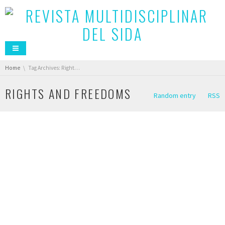
You are here:
Home
Tag Archives: Rights and Freedoms
RIGHTS AND FREEDOMS
Random entry
RSS