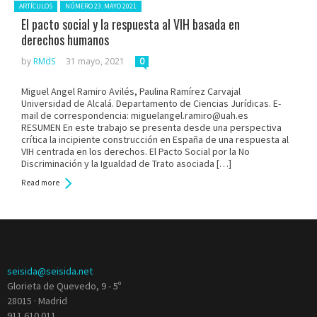
Posted in:
ARTÍCULOS
NÚMERO 23. MAYO 2021
El pacto social y la respuesta al VIH basada en
derechos humanos
by
RMdS
31 mayo, 2021
0
Miguel Angel Ramiro Avilés, Paulina Ramírez Carvajal
Universidad de Alcalá. Departamento de Ciencias Jurídicas. E-
mail de correspondencia: miguelangel.ramiro@uah.es
RESUMEN En este trabajo se presenta desde una perspectiva
crítica la incipiente construcción en España de una respuesta al
VIH centrada en los derechos. El Pacto Social por la No
Discriminación y la Igualdad de Trato asociada […]
Read more
seisida@seisida.net
Glorieta de Quevedo, 9 - 5º
28015 · Madrid
911 610 011