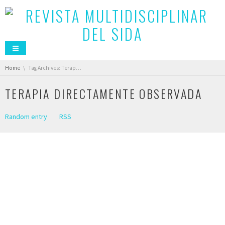
You are here:
Home
Tag Archives: Terapia directamente observada
TERAPIA DIRECTAMENTE OBSERVADA
Random entry
RSS