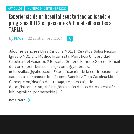
Posted in:
ARTÍCULOS
NÚMERO 24. SEPTIEMBRE 2021
Experiencia de un hospital ecuatoriano aplicando el
programa DOTS en pacientes VIH mal adherentes a
TARMA
by
RMdS
22 septiembre, 2021
0
Jácome Sánchez Elisa Carolina MD1,2, Cevallos Salas Nelson
Ignacio MD1,2. 1 Médico Internista, Pontificia Universidad
Católica del Ecuador. 2 Hospital General Enrique Garcés. E-mail
de correspondencia: elisajacome@yahoo.es,
nelcevallos@yahoo.com Especificación de la contribución de
cada cual al manuscrito: Jácome Sánchez Elisa Carolina Md:
Concepción/diseño del trabajo, recolección de
datos/información, análisis/discusión de los datos, revisión
bibliográfica, preparación […]
Read more