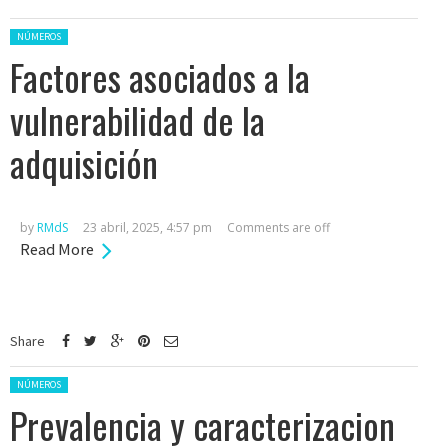
Posted in:
NÚMEROS
Factores asociados a la
vulnerabilidad de la
adquisición
by
RMdS
23 abril, 2025, 4:57 pm
Comments are off
Read More
Share
Posted in:
NÚMEROS
Prevalencia y caracterizacion