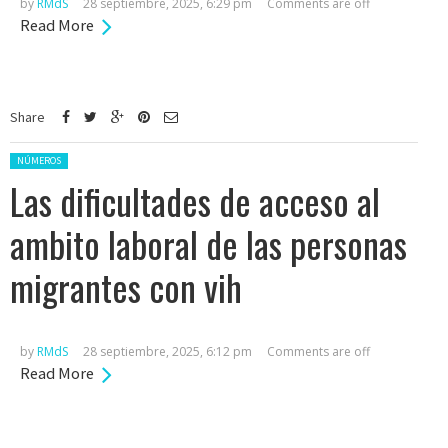
by
RMdS
28 septiembre, 2025, 6:29 pm
Comments are off
Read More
Share
Posted in:
NÚMEROS
Las dificultades de acceso al
ambito laboral de las personas
migrantes con vih
by
RMdS
28 septiembre, 2025, 6:12 pm
Comments are off
Read More