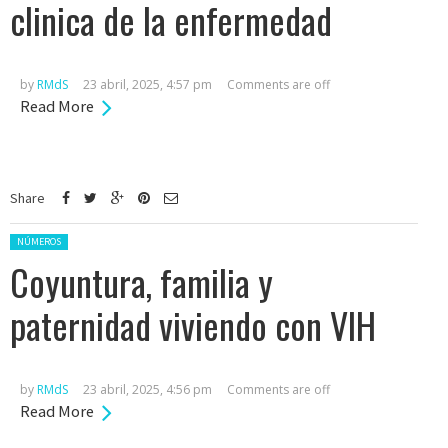
clinica de la enfermedad
by
RMdS
23 abril, 2025, 4:57 pm
Comments are off
Read More
Share
Posted in:
NÚMEROS
Coyuntura, familia y
paternidad viviendo con VIH
by
RMdS
23 abril, 2025, 4:56 pm
Comments are off
Read More