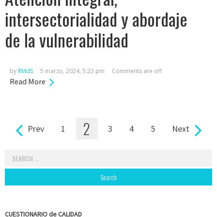
intersectorialidad y abordaje
de la vulnerabilidad
by
RMdS
5 marzo, 2024, 5:23 pm
Comments are off
Read More
2
Prev
1
3
4
5
Next
Pages
Search
for:
CUESTIONARIO de CALIDAD