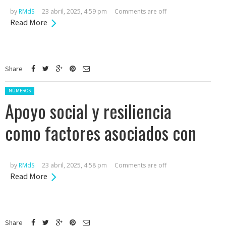
by
RMdS
23 abril, 2025, 4:59 pm
Comments are off
Read More
Share
Posted in:
NÚMEROS
Apoyo social y resiliencia
como factores asociados con
by
RMdS
23 abril, 2025, 4:58 pm
Comments are off
Read More
Share