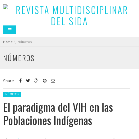
You are here:
Home
Números
NÚMEROS
Share
Posted in:
NÚMEROS
El paradigma del VIH en las
Poblaciones Indígenas