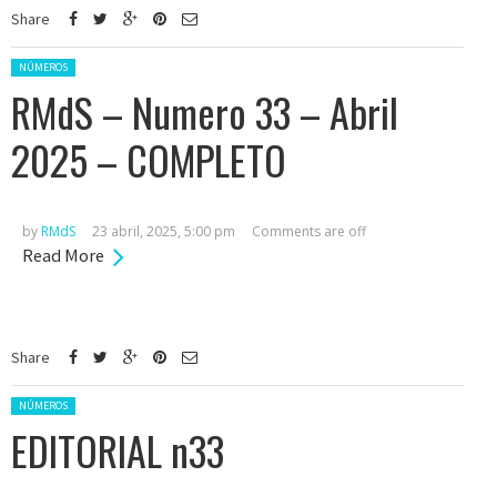
Share
Posted in:
NÚMEROS
RMdS – Numero 33 – Abril
2025 – COMPLETO
by
RMdS
23 abril, 2025, 5:00 pm
Comments are off
Read More
Share
Posted in:
NÚMEROS
EDITORIAL n33