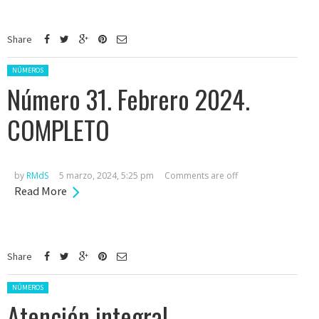
Share
Posted in:
NÚMEROS
Número 31. Febrero 2024.
COMPLETO
by
RMdS
5 marzo, 2024, 5:25 pm
Comments are off
Read More
Share
Posted in:
NÚMEROS
Atención integral,