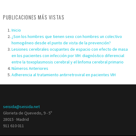
PUBLICACIONES MÁS VISTAS
Inicio
¿Son los hombres que tienen sexo con hombres un colectivo
homogéneo desde el punto de vista de la prevención?
Lesiones cerebrales ocupantes de espacio con efecto de masa
en los pacientes con infección por VIH: diagnóstico diferencial
entre la toxoplasmosis cerebral y el linfoma cerebral primario
Números Anteriores
Adherencia al tratamiento antirretroviral en pacientes VIH
seisida@seisida.net
Glorieta de Quevedo, 9 - 5º
28015 · Madrid
911 610 011