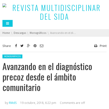
You are here:
Home
Descargas
Monográficos
Avanzando en el diagnóstico precoz desde el ámbito comunitario
Share
Print
Posted in:
MONOGRÁFICOS
Avanzando en el diagnóstico
precoz desde el ámbito
comunitario
by
RMdS
19 octubre, 2018, 6:22 pm
Comments are off