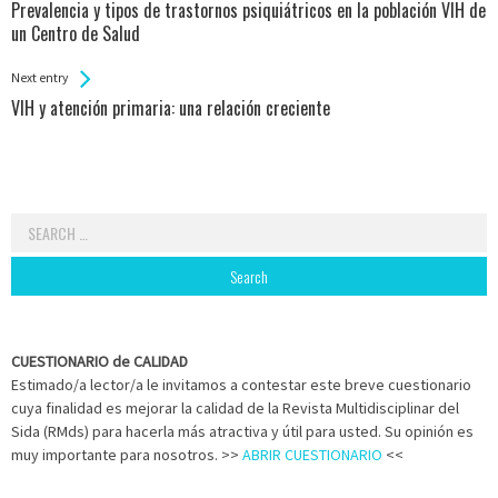
All
Prevalencia y tipos de trastornos psiquiátricos en la población VIH de
Entries
un Centro de Salud
Next entry
VIH y atención primaria: una relación creciente
Search
for:
CUESTIONARIO de CALIDAD
Estimado/a lector/a le invitamos a contestar este breve cuestionario
cuya finalidad es mejorar la calidad de la Revista Multidisciplinar del
Sida (RMds) para hacerla más atractiva y útil para usted. Su opinión es
muy importante para nosotros. >>
ABRIR CUESTIONARIO
<<