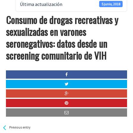
Última actualización
5 junio, 2018
Consumo de drogas recreativas y
sexualizadas en varones
seronegativos: datos desde un
screening comunitario de VIH
See more
Back
Previous entry