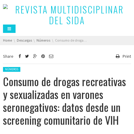
You are here:
Home
Descargas
Números
Consumo de drogas recreativas y sexualizadas en varones seronegativos: datos desde un screening comunitario de VIH
Share
Print
Posted in:
NÚMEROS
Consumo de drogas recreativas
y sexualizadas en varones
seronegativos: datos desde un
screening comunitario de VIH