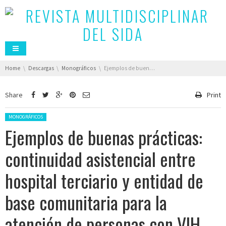
You are here:
Home
Descargas
Monográficos
Ejemplos de buenas prácticas: continuidad asistencial entre hospital terciario y entidad de base comunitaria para la atención de personas con VIH
Share
Print
Posted in:
MONOGRÁFICOS
Ejemplos de buenas prácticas:
continuidad asistencial entre
hospital terciario y entidad de
base comunitaria para la
atención de personas con VIH