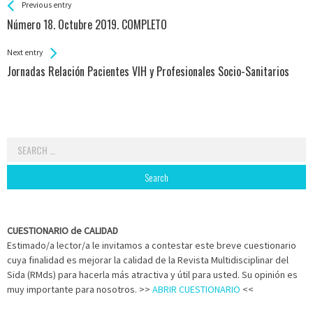
See more
Back
Previous entry
All
Número 18. Octubre 2019. COMPLETO
Entries
Next entry
Jornadas Relación Pacientes VIH y Profesionales Socio-Sanitarios
Search
for:
CUESTIONARIO de CALIDAD
Estimado/a lector/a le invitamos a contestar este breve cuestionario
cuya finalidad es mejorar la calidad de la Revista Multidisciplinar del
Sida (RMds) para hacerla más atractiva y útil para usted. Su opinión es
muy importante para nosotros. >>
ABRIR CUESTIONARIO
<<