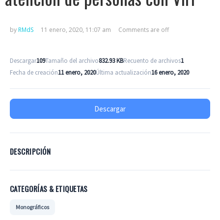
by
RMdS
11 enero, 2020, 11:07 am
Comments are off
Descargar
109
Tamaño del archivo
832.93 KB
Recuento de archivos
1
Fecha de creación
11 enero, 2020
Última actualización
16 enero, 2020
Descargar
DESCRIPCIÓN
CATEGORÍAS & ETIQUETAS
Monográficos