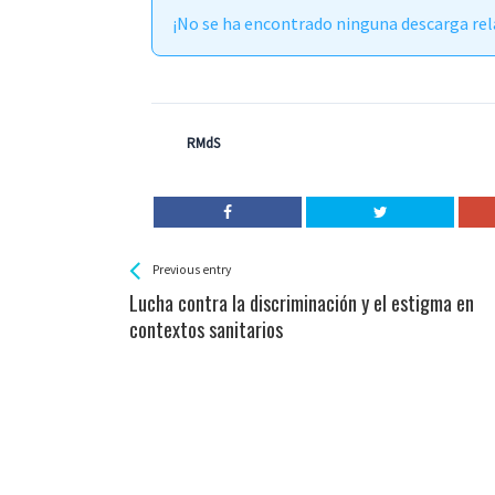
¡No se ha encontrado ninguna descarga rel
RMdS
See more
Back
Previous entry
All
Lucha contra la discriminación y el estigma en
Entries
contextos sanitarios