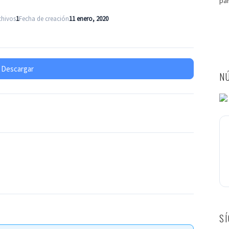
pa
chivos
1
Fecha de creación
11 enero, 2020
Descargar
NÚ
S