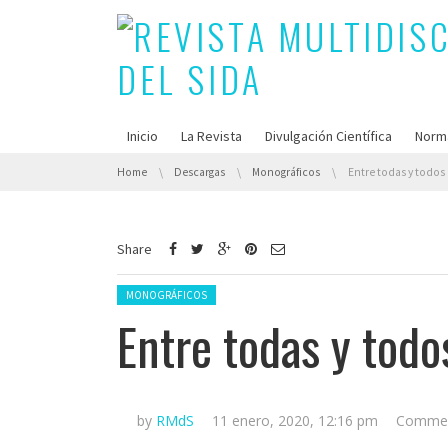
Inicio
La Revista
Divulgación Científica
Norm
You are here:
Home
Descargas
Monográficos
Entre todas y todos
Share
Posted in:
MONOGRÁFICOS
Entre todas y todo
by
RMdS
11 enero, 2020, 12:16 pm
Commen