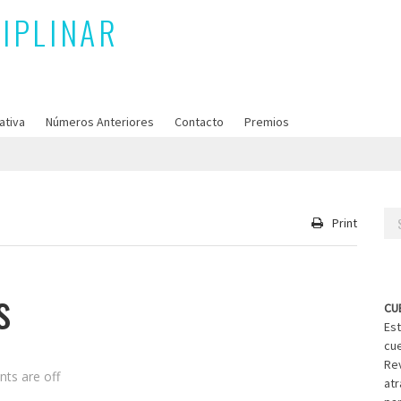
ativa
Números Anteriores
Contacto
Premios
Se
Print
for
s
CU
Est
cue
Rev
ts are off
atr