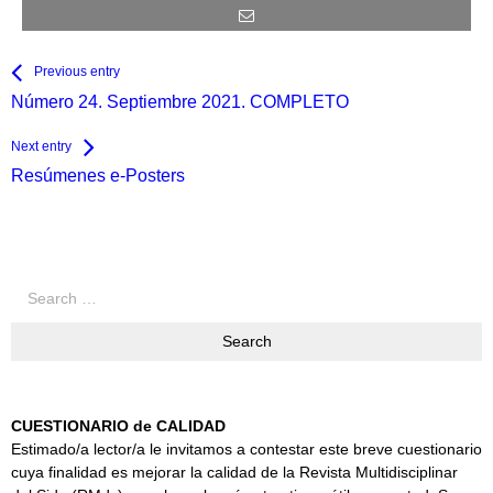
See more
Back
Previous entry
All
Número 24. Septiembre 2021. COMPLETO
Entries
Next entry
Resúmenes e-Posters
Search
for:
CUESTIONARIO de CALIDAD
Estimado/a lector/a le invitamos a contestar este breve cuestionario
cuya finalidad es mejorar la calidad de la Revista Multidisciplinar