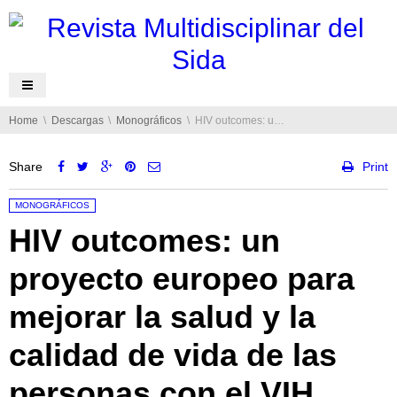
You are here:
Home
Descargas
Monográficos
HIV outcomes: un proyecto europeo para mejorar la salud y la calidad de vida de las personas con el VIH
Share
Print
Posted in:
MONOGRÁFICOS
HIV outcomes: un
proyecto europeo para
mejorar la salud y la
calidad de vida de las
personas con el VIH