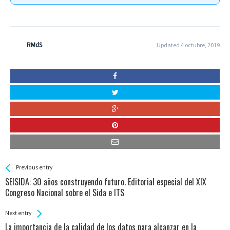
RMdS
Updated 4 octubre, 2019
See more
Back
Previous entry
All
SEISIDA: 30 años construyendo futuro. Editorial especial del XIX
Entries
Congreso Nacional sobre el Sida e ITS
Next entry
La importancia de la calidad de los datos para alcanzar en la