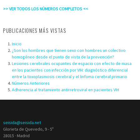
>> VER TODOS LOS NÚMEROS COMPLETOS <<
PUBLICACIONES MÁS VISTAS
Inicio
¿Son los hombres que tienen sexo con hombres un colectivo
homogéneo desde el punto de vista de la prevención?
Lesiones cerebrales ocupantes de espacio con efecto de masa
en los pacientes con infección por VIH: diagnóstico diferencial
entre la toxoplasmosis cerebral y el linfoma cerebral primario
Números Anteriores
Adherencia al tratamiento antirretroviral en pacientes VIH
seisida@seisida.net
Glorieta de Quevedo, 9 - 5º
28015 · Madrid