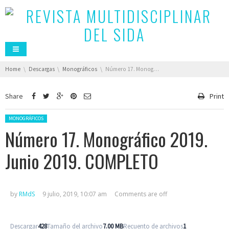
You are here:
Home
Descargas
Monográficos
Número 17. Monográfico 2019. Junio 2019. COMPLETO
Share
Print
Posted in:
MONOGRÁFICOS
Número 17. Monográfico 2019.
Junio 2019. COMPLETO
by
RMdS
9 julio, 2019, 10:07 am
Comments are off
Descargar
428
Tamaño del archivo
7.00 MB
Recuento de archivos
1