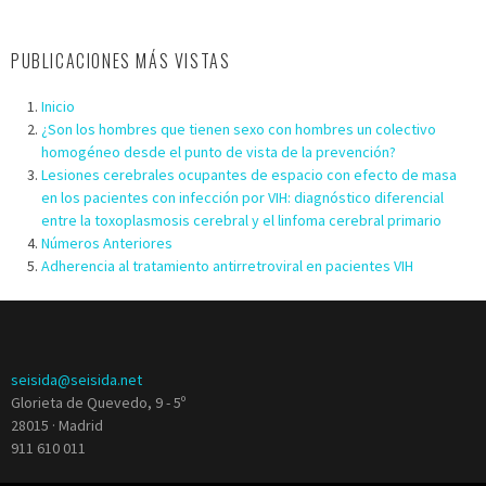
PUBLICACIONES MÁS VISTAS
Inicio
¿Son los hombres que tienen sexo con hombres un colectivo
homogéneo desde el punto de vista de la prevención?
Lesiones cerebrales ocupantes de espacio con efecto de masa
en los pacientes con infección por VIH: diagnóstico diferencial
entre la toxoplasmosis cerebral y el linfoma cerebral primario
Números Anteriores
Adherencia al tratamiento antirretroviral en pacientes VIH
seisida@seisida.net
Glorieta de Quevedo, 9 - 5º
28015 · Madrid
911 610 011