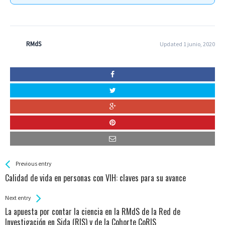
RMdS
Updated 1 junio, 2020
See more
Back
Previous entry
All
Calidad de vida en personas con VIH: claves para su avance
Entries
Next entry
La apuesta por contar la ciencia en la RMdS de la Red de
Investigación en Sida (RIS) y de la Cohorte CoRIS