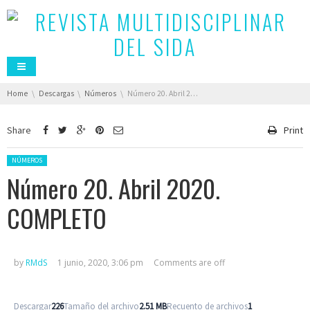
You are here:
Home
Descargas
Números
Número 20. Abril 2020. COMPLETO
Share
Print
Posted in:
NÚMEROS
Número 20. Abril 2020.
COMPLETO
by
RMdS
1 junio, 2020, 3:06 pm
Comments are off
Descargar
226
Tamaño del archivo
2.51 MB
Recuento de archivos
1