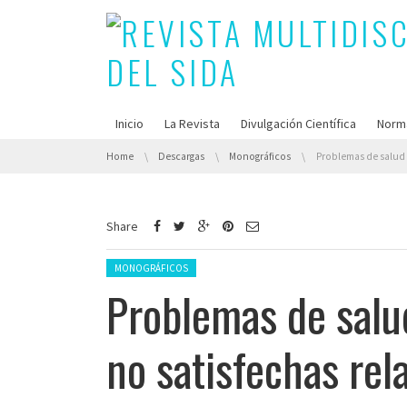
Inicio
La Revista
Divulgación Científica
Norm
You are here:
Home
Descargas
Monográficos
Problemas de salud y otras necesidades no satisfechas relacionadas con el tratamiento an
Share
Posted in:
MONOGRÁFICOS
Problemas de salu
no satisfechas rel