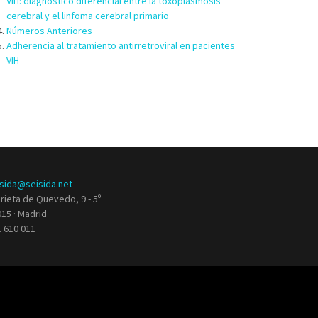
VIH: diagnóstico diferencial entre la toxoplasmosis
cerebral y el linfoma cerebral primario
Números Anteriores
Adherencia al tratamiento antirretroviral en pacientes
VIH
isida@seisida.net
rieta de Quevedo, 9 - 5º
15 · Madrid
 610 011