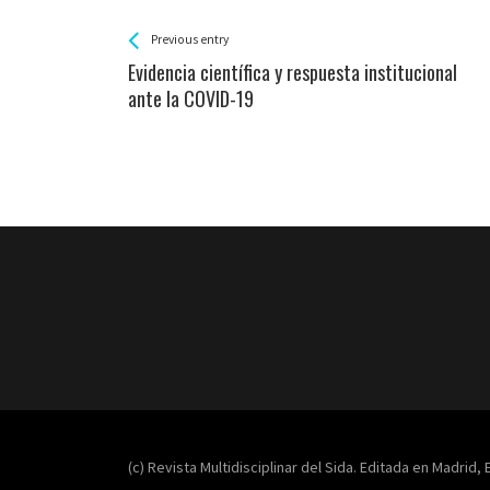
See more
Back
Previous entry
All
Evidencia científica y respuesta institucional
Entries
ante la COVID-19
(c) Revista Multidisciplinar del Sida. Editada en Madrid