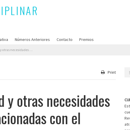
ativa
Números Anteriores
Contacto
Premios
tirretroviral (TAR) para los que el tratamiento de acción prolongada puede ser de utilidad
Se
Print
for
d y otras necesidades
CU
Est
acionadas con el
cue
Rev
atr