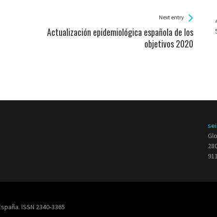
Next entry
Actualización epidemiológica española de los
objetivos 2020
se
Glo
280
911
, España. ISSN 2340-3365