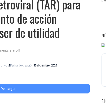
etroviral (TAR) para
pa
ento de acción
er de utilidad
NÚ
ents are off
rchivos
1
Fecha de creación
30 diciembre, 2020
Descargar
S