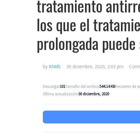
tratamiento antirr
los que el tratami
prolongada puede s
by
RMdS
30 diciembre, 2020, 2:03 pm
Comm
Descargar
101
Tamaño del archivo
544.14 KB
Recuento de a
Última actualización
30 diciembre, 2020