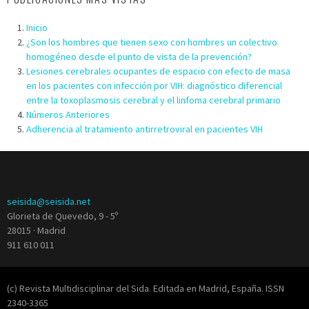
Inicio
¿Son los hombres que tienen sexo con hombres un colectivo
homogéneo desde el punto de vista de la prevención?
Lesiones cerebrales ocupantes de espacio con efecto de masa
en los pacientes con infección por VIH: diagnóstico diferencial
entre la toxoplasmosis cerebral y el linfoma cerebral primario
Números Anteriores
Adherencia al tratamiento antirretroviral en pacientes VIH
seisida@seisida.net
Glorieta de Quevedo, 9 - 5º
28015 · Madrid
911 610 011
(c) Revista Multidisciplinar del Sida. Editada en Madrid, España. ISSN
2340-3365