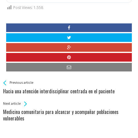
Post Views:
1.558
See more
Back
Previous article
All
Hacia una atención interdisciplinar centrada en el paciente
Entries
Next article
Medicina comunitaria para alcanzar y acompañar poblaciones
vulnerables