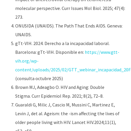
molecular perspective. Curr Issues Mol Biol. 2025; 47(4):
273.
ONUSIDA (UNAIDS). The Path That Ends AIDS. Geneva:
UNAIDS.
gTt-VIH. 2024. Derecho a la incapacidad laboral.
Barcelona: gTt-VIH. Disponible en:
https://www.gtt-
vih.org/wp-
content/uploads/2025/02/GTT_webinar_incapacidad_20F
(consulta octubre 2025)
Brown MJ, Adeagbo O. HIV and Aging: Double
Stigma. Curr Epidemiol Rep. 2021; 8(2), 72–8.
Guaraldi G, Milic J, Cascio M, Mussini C, Martinez E,
Levin J, det al. Ageism: the -ism affecting the lives of
older people living with HIV. Lancet HIV.2024;11(1),