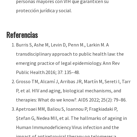
personas mayores con VIH que garanticen su
protección jurídica y social.
Referencias
Burris S, Ashe M, Levin D, Penn M., Larkin M. A
transdisciplinary approach to public health law: the
emerging practice of legal epidemiology. Ann Rev
Public Health.2016; 37: 135–48.
Grosso TM, Alcamí J, Arribas JR, Martín M, Sereti I, Tarr
P, et al. HIV and aging, biological mechanisms, and
therapies: What do we know?. AIDS 2022; 25(2): 79–86.
Apetroaei MM, Baliou S, Ioannou P, Fragkiadaki P,
Ștefan G, Nedea MII, et al. The hallmarks of ageing in
Human Immunodeficiency Virus infection and the
impact of antiretroviral therapy on telomeres:a