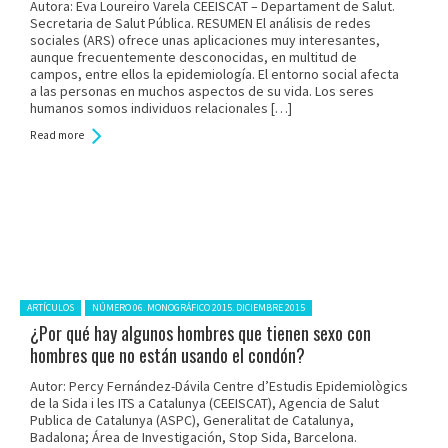
Autora: Eva Loureiro Varela CEEISCAT – Departament de Salut.
Secretaria de Salut Pública. RESUMEN El análisis de redes
sociales (ARS) ofrece unas aplicaciones muy interesantes,
aunque frecuentemente desconocidas, en multitud de
campos, entre ellos la epidemiología. El entorno social afecta
a las personas en muchos aspectos de su vida. Los seres
humanos somos individuos relacionales […]
Read more
Posted in:
ARTÍCULOS
NÚMERO 06. MONOGRÁFICO 2015. DICIEMBRE 2015
¿Por qué hay algunos hombres que tienen sexo con
hombres que no están usando el condón?
Autor: Percy Fernández-Dávila Centre d’Estudis Epidemiològics
de la Sida i les ITS a Catalunya (CEEISCAT), Agencia de Salut
Publica de Catalunya (ASPC), Generalitat de Catalunya,
Badalona; Área de Investigación, Stop Sida, Barcelona.