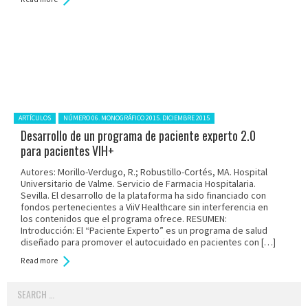
Posted in:
ARTÍCULOS
NÚMERO 06. MONOGRÁFICO 2015. DICIEMBRE 2015
Desarrollo de un programa de paciente experto 2.0
para pacientes VIH+
Autores: Morillo-Verdugo, R.; Robustillo-Cortés, MA. Hospital
Universitario de Valme. Servicio de Farmacia Hospitalaria.
Sevilla. El desarrollo de la plataforma ha sido financiado con
fondos pertenecientes a ViiV Healthcare sin interferencia en
los contenidos que el programa ofrece. RESUMEN:
Introducción: El “Paciente Experto” es un programa de salud
diseñado para promover el autocuidado en pacientes con […]
Read more
Search
for: