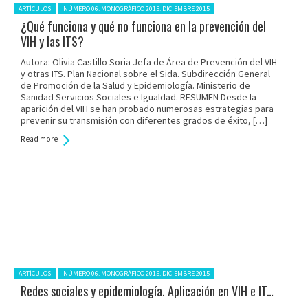
Posted in:
ARTÍCULOS
NÚMERO 06. MONOGRÁFICO 2015. DICIEMBRE 2015
¿Qué funciona y qué no funciona en la prevención del
VIH y las ITS?
Autora: Olivia Castillo Soria Jefa de Área de Prevención del VIH
y otras ITS. Plan Nacional sobre el Sida. Subdirección General
de Promoción de la Salud y Epidemiología. Ministerio de
Sanidad Servicios Sociales e Igualdad. RESUMEN Desde la
aparición del VIH se han probado numerosas estrategias para
prevenir su transmisión con diferentes grados de éxito, […]
Read more
Posted in:
ARTÍCULOS
NÚMERO 06. MONOGRÁFICO 2015. DICIEMBRE 2015
Redes sociales y epidemiología. Aplicación en VIH e ITS