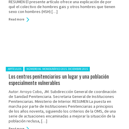
RESUMEN El presente artículo ofrece una explicación de por
qué el colectivo de hombres gais y otros hombres que tienen
sexo con hombres (HSH) […]
Read more
Posted in:
ARTÍCULOS
NÚMERO 06. MONOGRÁFICO 2015. DICIEMBRE 2015
Los centros penitenciarios: un lugar y una población
especialmente vulnerables
Autor: Arroyo Cobo, JM. Subdirección General de coordinación
de Sanidad Penitenciaria. Secretaria General de Instituciones
Penitenciarias. Ministerio de Interior. RESUMEN La puesta en
marcha por parte de Instituciones Penitenciarias a principios
de los años noventa, siguiendo los criterios de la OMS, de una
serie de actuaciones encaminadas a mejorar la situación de la
población reclusa, […]
Read more