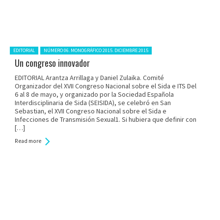
Posted in:
EDITORIAL
NÚMERO 06. MONOGRÁFICO 2015. DICIEMBRE 2015
Un congreso innovador
EDITORIAL Arantza Arrillaga y Daniel Zulaika. Comité
Organizador del XVII Congreso Nacional sobre el Sida e ITS Del
6 al 8 de mayo, y organizado por la Sociedad Española
Interdisciplinaria de Sida (SEISIDA), se celebró en San
Sebastian, el XVII Congreso Nacional sobre el Sida e
Infecciones de Transmisión Sexual1. Si hubiera que definir con
[…]
Read more