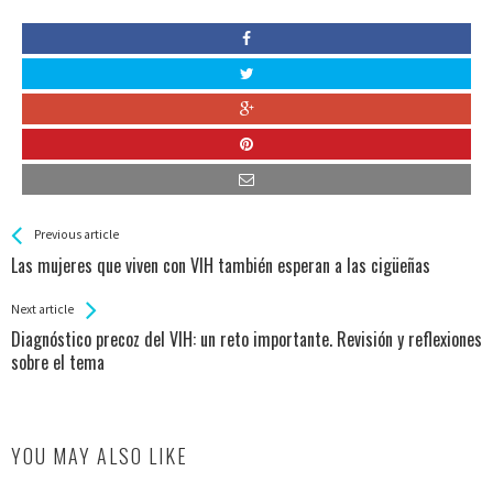
See more
Back
Previous article
All
Las mujeres que viven con VIH también esperan a las cigüeñas
Entries
Next article
Diagnóstico precoz del VIH: un reto importante. Revisión y reflexiones
sobre el tema
YOU MAY ALSO LIKE