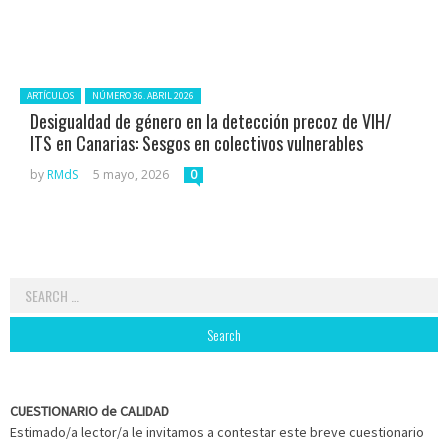
Posted in:
ARTÍCULOS
NÚMERO 36. ABRIL 2026
Desigualdad de género en la detección precoz de VIH/
ITS en Canarias: Sesgos en colectivos vulnerables
by
RMdS
5 mayo, 2026
0
Search
for:
CUESTIONARIO de CALIDAD
Estimado/a lector/a le invitamos a contestar este breve cuestionario