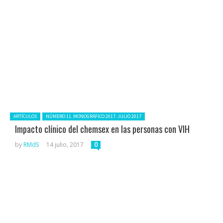
Posted in:
ARTÍCULOS
NÚMERO 11. MONOGRÁFICO 2017. JULIO 2017
Impacto clínico del chemsex en las personas con VIH
by
RMdS
14 julio, 2017
0