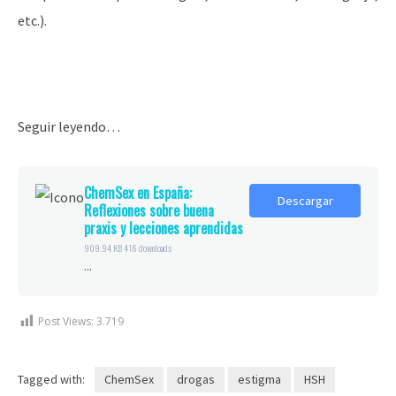
etc.).
Seguir leyendo…
ChemSex en España:
Descargar
Reflexiones sobre buena
praxis y lecciones aprendidas
909.94 KB
416 downloads
...
Post Views:
3.719
Tagged with:
ChemSex
drogas
estigma
HSH