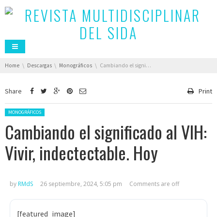
You are here:
Home
Descargas
Monográficos
Cambiando el significado al VIH: Vivir, indectectable. Hoy
Share
Print
Posted in:
MONOGRÁFICOS
Cambiando el significado al VIH:
Vivir, indectectable. Hoy
by
RMdS
26 septiembre, 2024, 5:05 pm
Comments are off
[featured_image]