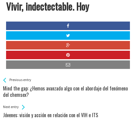
Vivir, indectectable. Hoy
See more
Back
Previous entry
All
Mind the gap: ¿Hemos avanzado algo con el abordaje del fenómeno
Entries
del chemsex?
Next entry
Jóvenes: visión y acción en relación con el VIH e ITS