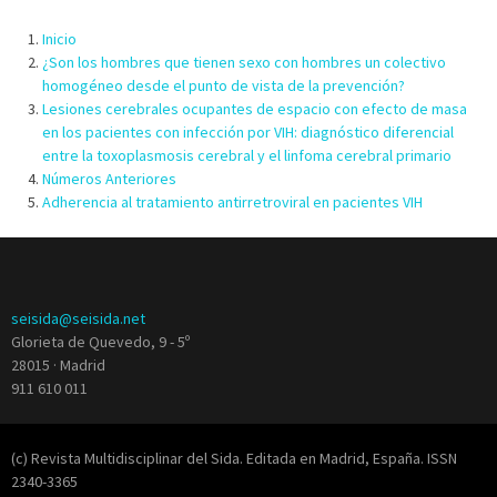
Inicio
¿Son los hombres que tienen sexo con hombres un colectivo
homogéneo desde el punto de vista de la prevención?
Lesiones cerebrales ocupantes de espacio con efecto de masa
en los pacientes con infección por VIH: diagnóstico diferencial
entre la toxoplasmosis cerebral y el linfoma cerebral primario
Números Anteriores
Adherencia al tratamiento antirretroviral en pacientes VIH
seisida@seisida.net
Glorieta de Quevedo, 9 - 5º
28015 · Madrid
911 610 011
(c) Revista Multidisciplinar del Sida. Editada en Madrid, España. ISSN
2340-3365