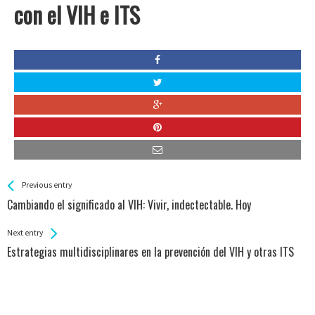
con el VIH e ITS
See more
Back
Previous entry
All
Cambiando el significado al VIH: Vivir, indectectable. Hoy
Entries
Next entry
Estrategias multidisciplinares en la prevención del VIH y otras ITS