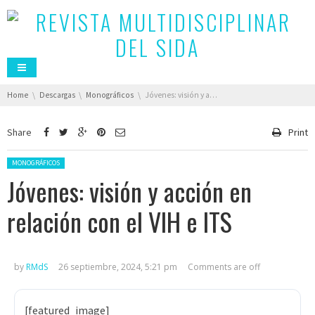
You are here:
Home
Descargas
Monográficos
Jóvenes: visión y acción en relación con el VIH e ITS
Share
Print
Posted in:
MONOGRÁFICOS
Jóvenes: visión y acción en
relación con el VIH e ITS
by
RMdS
26 septiembre, 2024, 5:21 pm
Comments are off
[featured_image]