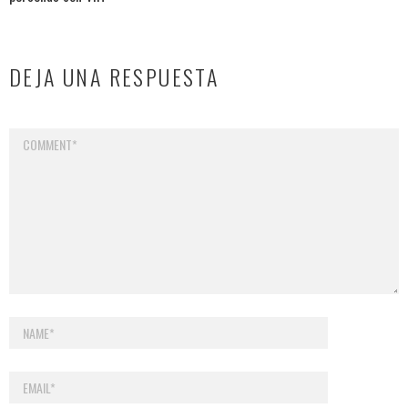
DEJA UNA RESPUESTA
Tu dirección de correo electrónico no será publicada.
Los campos
obligatorios están marcados con
*