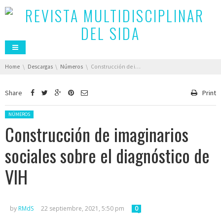
You are here:
Home
Descargas
Números
Construcción de imaginarios sociales sobre el diagnóstico de VIH
Share
Print
Posted in:
NÚMEROS
Construcción de imaginarios
sociales sobre el diagnóstico de
VIH
by
RMdS
22 septiembre, 2021, 5:50 pm
0