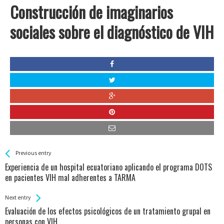
Construcción de imaginarios
sociales sobre el diagnóstico de VIH
See more
Back
Previous entry
All
Experiencia de un hospital ecuatoriano aplicando el programa DOTS
Entries
en pacientes VIH mal adherentes a TARMA
Next entry
Evaluación de los efectos psicológicos de un tratamiento grupal en
personas con VIH