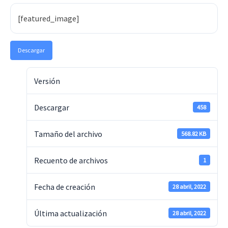
[featured_image]
Descargar
Versión
Descargar
458
Tamaño del archivo
568.82 KB
Recuento de archivos
1
Fecha de creación
28 abril, 2022
Última actualización
28 abril, 2022