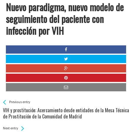
Nuevo paradigma, nuevo modelo de
seguimiento del paciente con
infección por VIH
See more
Back
Previous entry
All
VIH y prostitución: Acercamiento desde entidades de la Mesa Técnica
Entries
de Prostitución de la Comunidad de Madrid
Next entry