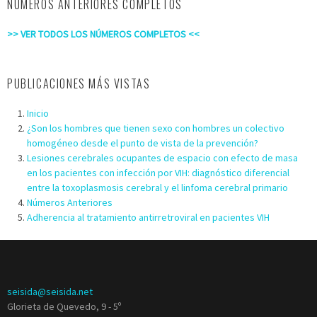
NÚMEROS ANTERIORES COMPLETOS
>> VER TODOS LOS NÚMEROS COMPLETOS <<
PUBLICACIONES MÁS VISTAS
Inicio
¿Son los hombres que tienen sexo con hombres un colectivo
homogéneo desde el punto de vista de la prevención?
Lesiones cerebrales ocupantes de espacio con efecto de masa
en los pacientes con infección por VIH: diagnóstico diferencial
entre la toxoplasmosis cerebral y el linfoma cerebral primario
Números Anteriores
Adherencia al tratamiento antirretroviral en pacientes VIH
seisida@seisida.net
Glorieta de Quevedo, 9 - 5º