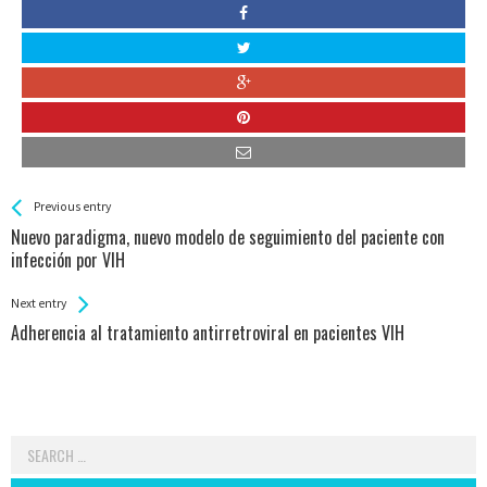
See more
Back
Previous entry
All
Nuevo paradigma, nuevo modelo de seguimiento del paciente con
Entries
infección por VIH
Next entry
Adherencia al tratamiento antirretroviral en pacientes VIH
Search
for: