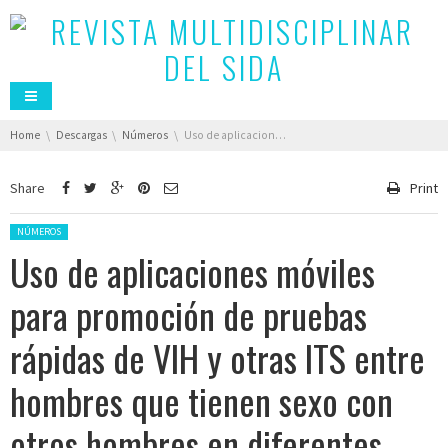
You are here:
Home
Descargas
Números
Uso de aplicaciones móviles para promoción de pruebas rápidas de VIH y otras ITS entre hombres que tienen sexo con otros hombres en diferentes contextos geográficos. Barcelona 2016-2020
Share
Print
Posted in:
NÚMEROS
Uso de aplicaciones móviles
para promoción de pruebas
rápidas de VIH y otras ITS entre
hombres que tienen sexo con
otros hombres en diferentes