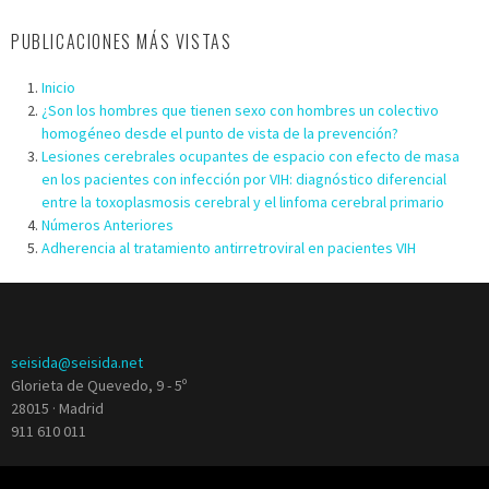
PUBLICACIONES MÁS VISTAS
Inicio
¿Son los hombres que tienen sexo con hombres un colectivo
homogéneo desde el punto de vista de la prevención?
Lesiones cerebrales ocupantes de espacio con efecto de masa
en los pacientes con infección por VIH: diagnóstico diferencial
entre la toxoplasmosis cerebral y el linfoma cerebral primario
Números Anteriores
Adherencia al tratamiento antirretroviral en pacientes VIH
seisida@seisida.net
Glorieta de Quevedo, 9 - 5º
28015 · Madrid
911 610 011