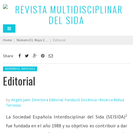
You are here:
Home
Número 01. Mayo 2013
Editorial
Share
Posted in:
NÚMERO 01. MAYO 2013
Editorial
by
Angels Jaén. Directora Editorial. Fundació Docència i Recerca Mútua
Terrassa
1
La Sociedad Española Interdisciplinar del Sida (SEISIDA)
fue fundada en el año 1988 y su objetivo es contribuir a dar