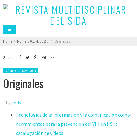
You are here:
Home
Número 01. Mayo 2013
Originales
Share
Posted in:
NÚMERO 01. MAYO 2013
Originales
by
RMdS
Tecnologías de la información y la comunicación como
herramientas para la prevención del VIH en HSH:
catalogación de vídeos.