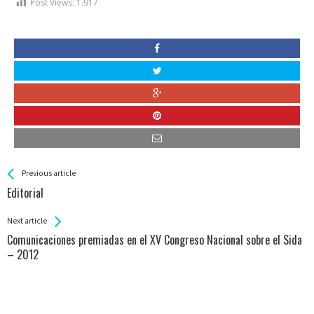
Post Views:
1.917
See more
Back
Previous article
All
Editorial
Entries
Next article
Comunicaciones premiadas en el XV Congreso Nacional sobre el Sida
– 2012