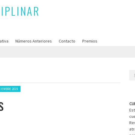
ativa
Números Anteriores
Contacto
Premios
Se
for
IEMBRE 2019
s
CU
Est
cue
Rev
atr