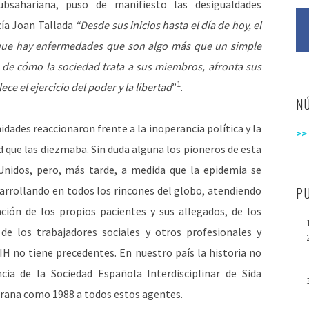
ubsahariana, puso de manifiesto las desigualdades
cía Joan Tallada
“Desde sus inicios hasta el día de hoy, el
 que hay enfermedades que son algo más que un simple
n de cómo la sociedad trata a sus miembros, afronta sus
1
ce el ejercicio del poder y la libertad
”
.
N
idades reaccionaron frente a la inoperancia política y la
>>
 que las diezmaba. Sin duda alguna los pioneros de esta
Unidos, pero, más tarde, a medida que la epidemia se
sarrollando en todos los rincones del globo, atendiendo
P
ación de los propios pacientes y sus allegados, de los
 de los trabajadores sociales y otros profesionales y
IH no tiene precedentes. En nuestro país la historia no
ncia de la Sociedad Española Interdisciplinar de Sida
prana como 1988 a todos estos agentes.