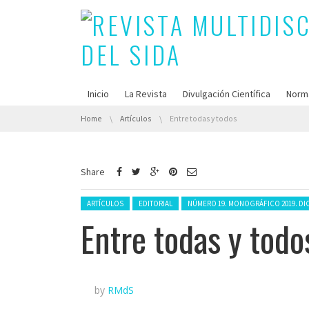
Inicio
La Revista
Divulgación Científica
Norm
You are here:
Home
Artículos
Entre todas y todos
Share
Posted in:
ARTÍCULOS
EDITORIAL
NÚMERO 19. MONOGRÁFICO 2019. DIC
Entre todas y todo
by
RMdS