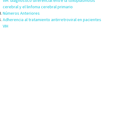
VIH: diagnóstico diferencial entre la toxoplasmosis
cerebral y el linfoma cerebral primario
Números Anteriores
Adherencia al tratamiento antirretroviral en pacientes
VIH