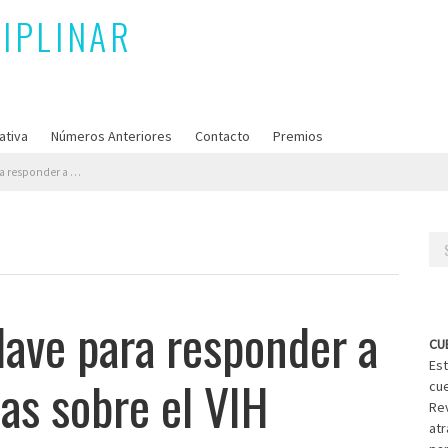
ativa
Números Anteriores
Contacto
Premios
tas complejas sobre el VIH
Se
for
clave para responder a
CU
Est
as sobre el VIH
cue
Rev
atr