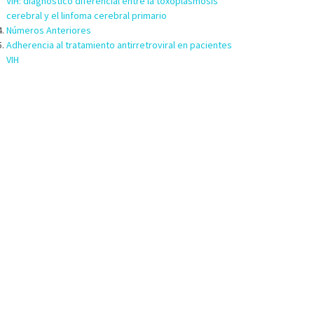
VIH: diagnóstico diferencial entre la toxoplasmosis
cerebral y el linfoma cerebral primario
Números Anteriores
Adherencia al tratamiento antirretroviral en pacientes
VIH