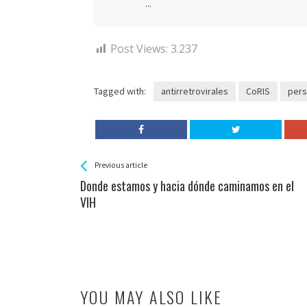
...
Post Views:
3.237
Tagged with:
antirretrovirales
CoRIS
pers
See more
Back
Previous article
All
Donde estamos y hacia dónde caminamos en el
Entries
VIH
YOU MAY ALSO LIKE