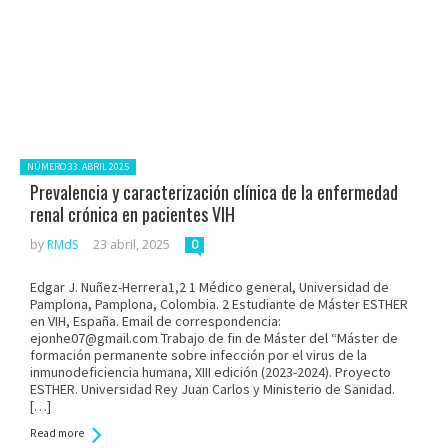
Posted in:
NÚMERO 33. ABRIL 2025
Prevalencia y caracterización clínica de la enfermedad
renal crónica en pacientes VIH
by
RMdS
23 abril, 2025
0
Edgar J. Nuñez-Herrera1,2 1 Médico general, Universidad de
Pamplona, Pamplona, Colombia. 2 Estudiante de Máster ESTHER
en VIH, España. Email de correspondencia:
ejonhe07@gmail.com Trabajo de fin de Máster del “Máster de
formación permanente sobre infección por el virus de la
inmunodeficiencia humana, XIII edición (2023-2024). Proyecto
ESTHER. Universidad Rey Juan Carlos y Ministerio de Sanidad.
[…]
Read more