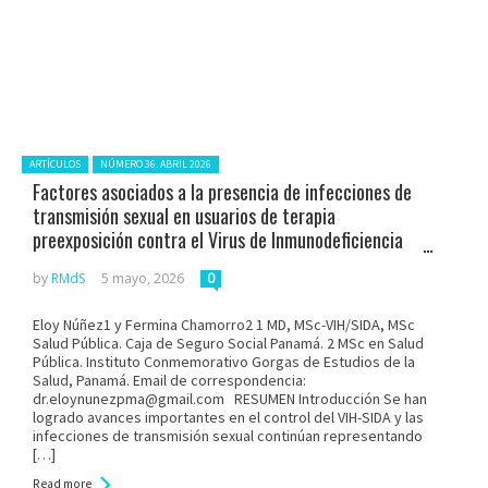
Posted in:
ARTÍCULOS
NÚMERO 36. ABRIL 2026
Factores asociados a la presencia de infecciones de
transmisión sexual en usuarios de terapia
preexposición contra el Virus de Inmunodeficiencia
Humana en el centro de salud de El Chorrillo. Panamá.
by
RMdS
5 mayo, 2026
0
Año 2023-2024
Eloy Núñez1 y Fermina Chamorro2 1 MD, MSc-VIH/SIDA, MSc
Salud Pública. Caja de Seguro Social Panamá. 2 MSc en Salud
Pública. Instituto Conmemorativo Gorgas de Estudios de la
Salud, Panamá. Email de correspondencia:
dr.eloynunezpma@gmail.com RESUMEN Introducción Se han
logrado avances importantes en el control del VIH-SIDA y las
infecciones de transmisión sexual continúan representando
[…]
Read more