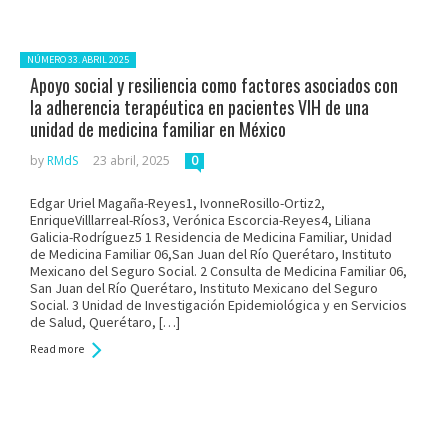
Posted in:
NÚMERO 33. ABRIL 2025
Apoyo social y resiliencia como factores asociados con
la adherencia terapéutica en pacientes VIH de una
unidad de medicina familiar en México
by
RMdS
23 abril, 2025
0
Edgar Uriel Magaña-Reyes1, IvonneRosillo-Ortiz2,
EnriqueVilllarreal-Ríos3, Verónica Escorcia-Reyes4, Liliana
Galicia-Rodríguez5 1 Residencia de Medicina Familiar, Unidad
de Medicina Familiar 06,San Juan del Río Querétaro, Instituto
Mexicano del Seguro Social. 2 Consulta de Medicina Familiar 06,
San Juan del Río Querétaro, Instituto Mexicano del Seguro
Social. 3 Unidad de Investigación Epidemiológica y en Servicios
de Salud, Querétaro, […]
Read more