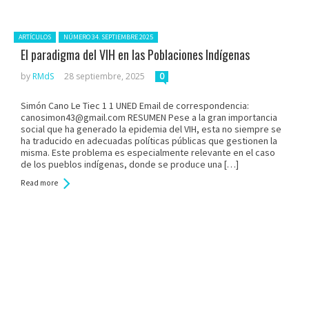
Posted in:
ARTÍCULOS
NÚMERO 34. SEPTIEMBRE 2025
El paradigma del VIH en las Poblaciones Indígenas
by
RMdS
28 septiembre, 2025
0
Simón Cano Le Tiec 1 1 UNED Email de correspondencia:
canosimon43@gmail.com RESUMEN Pese a la gran importancia
social que ha generado la epidemia del VIH, esta no siempre se
ha traducido en adecuadas políticas públicas que gestionen la
misma. Este problema es especialmente relevante en el caso
de los pueblos indígenas, donde se produce una […]
Read more