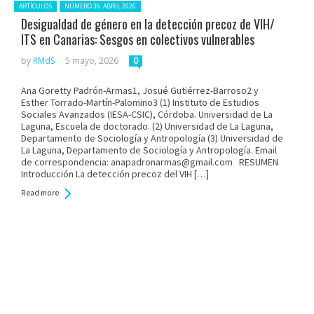
Posted in:
ARTÍCULOS
NÚMERO 36. ABRIL 2026
Desigualdad de género en la detección precoz de VIH/
ITS en Canarias: Sesgos en colectivos vulnerables
by
RMdS
5 mayo, 2026
0
Ana Goretty Padrón-Armas1, Josué Gutiérrez-Barroso2 y
Esther Torrado-Martín-Palomino3 (1) Instituto de Estudios
Sociales Avanzados (IESA-CSIC), Córdoba. Universidad de La
Laguna, Escuela de doctorado. (2) Universidad de La Laguna,
Departamento de Sociología y Antropología (3) Universidad de
La Laguna, Departamento de Sociología y Antropología. Email
de correspondencia: anapadronarmas@gmail.com RESUMEN
Introducción La detección precoz del VIH […]
Read more