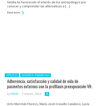
familia ha favorecido el interés de los antropólogos por
conocer y comprender las alternativas a […]
Read more
Posted in:
ARTÍCULOS
NÚMERO 31. FEBRERO 2024
Adherencia, satisfacción y calidad de vida de
pacientes externos con la profilaxis preexposición VIH
by
RMdS
5 marzo, 2024
0
Aritz Merchán Flores1, María José Crusells Canales2, Lucía