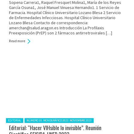
Sopena Carrera1, Raquel Fresquet Molina1, María de los Reyes
García Osuna1, José Manuel Vinuesa Hernando1. 1 Servicio de
Farmacia. Hospital Clínico Universitario Lozano Blesa 2 Servicio
de Enfermedades Infecciosas. Hospital Clínico Universitario
Lozano Blesa Contacto de correspondencia:
amerchan@salud.aragon.es Introducción La Profilaxis
Preexposición (PrEP) son 2 fármacos antirretrovirales […]
Read more
Posted in:
EDITORIAL
NÚMERO 30. MONOGRÁFICO 2023. NOVIEMBRE 2023
Editorial: “Hacer VIHsible lo invisible”. Reunión