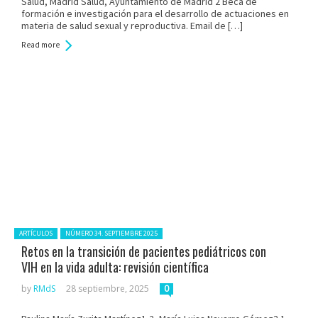
Salud, Madrid Salud, Ayuntamiento de Madrid 2 Beca de
formación e investigación para el desarrollo de actuaciones en
materia de salud sexual y reproductiva. Email de […]
Read more
Posted in:
ARTÍCULOS
NÚMERO 34. SEPTIEMBRE 2025
Retos en la transición de pacientes pediátricos con
VIH en la vida adulta: revisión científica
by
RMdS
28 septiembre, 2025
0