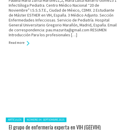
Paulina María Zurita Martínez1,2, María Luisa Navarro Gómez3 1
Infectóloga Pediatra. Centro Médico Nacional “20 de
Noviembre” I.S.S.S.T.E., Ciudad de México, CDMX. 2 Estudiante
de Máster ESTHER en VIH, España. 3 Médico Adjunto. Sección
Enfermedades Infecciosas. Servicio de Pediatría. Hospital
General Universitario Gregorio Marañón, Madrid, España. Email
de correspondencia: pau.mazurita@gmail.com RESUMEN
Introducción Para los profesionales […]
Read more
Posted in:
ARTÍCULOS
NÚMERO 34. SEPTIEMBRE 2025
El grupo de enfermería experta en VIH (GEEVIH)