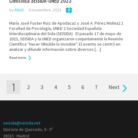
Científica SEISIDA-UNED 2023
by
RMdS
9 noviembre, 2023
0
María José Fuster Ruiz de Apodaca1 y José A. Pérez Molina2 1
Facultad de Psicología, UNED 2 Sociedad Española
Interdisciplinaria del Sida (SEISIDA) El pasado 17 de mayo de
2023, SEISIDA y la UNED organizaron conjuntamente la Reunión
Científica “Hacer VIHsible lo invisible”. El evento se centró en
analizar y difundir información sobre diversos […]
Read more
1
2
3
4
5
6
7
Next
Pages
seisida@seisida.net
Glorieta de Quevedo, 9 - 5º
28015 · Madrid