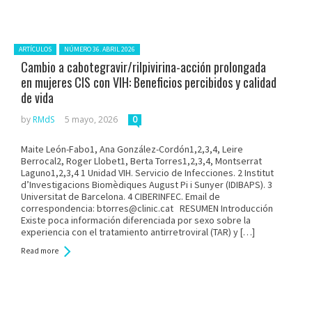
Posted in:
ARTÍCULOS
NÚMERO 36. ABRIL 2026
Cambio a cabotegravir/rilpivirina-acción prolongada
en mujeres CIS con VIH: Beneficios percibidos y calidad
de vida
by
RMdS
5 mayo, 2026
0
Maite León-Fabo1, Ana González-Cordón1,2,3,4, Leire
Berrocal2, Roger Llobet1, Berta Torres1,2,3,4, Montserrat
Laguno1,2,3,4 1 Unidad VIH. Servicio de Infecciones. 2 Institut
d’Investigacions Biomèdiques August Pi i Sunyer (IDIBAPS). 3
Universitat de Barcelona. 4 CIBERINFEC. Email de
correspondencia: btorres@clinic.cat RESUMEN Introducción
Existe poca información diferenciada por sexo sobre la
experiencia con el tratamiento antirretroviral (TAR) y […]
Read more