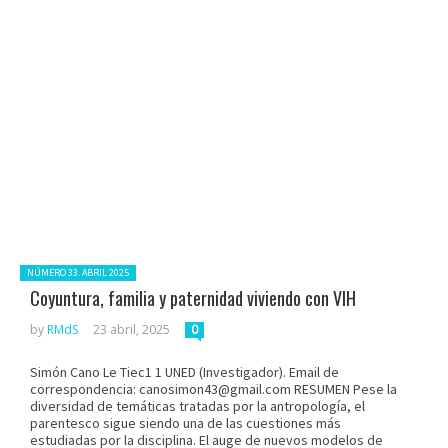
Posted in:
NÚMERO 33. ABRIL 2025
Coyuntura, familia y paternidad viviendo con VIH
by
RMdS
23 abril, 2025
0
Simón Cano Le Tiec1 1 UNED (Investigador). Email de
correspondencia: canosimon43@gmail.com RESUMEN Pese la
diversidad de temáticas tratadas por la antropología, el
parentesco sigue siendo una de las cuestiones más
estudiadas por la disciplina. El auge de nuevos modelos de