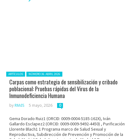
Posted in:
ARTÍCULOS
NÚMERO 36. ABRIL 2026
Carpas como estrategia de sensibilización y cribado
poblacional: Pruebas rápidas del Virus de la
Inmunodeficiencia Humana
by
RMdS
5 mayo, 2026
0
Gema Dorado Ruiz1 (ORCID: 0009-0004-5185-162X), Iván
Gallardo Esclapez2 (ORCID: 0009-0009-9492-4450) , Purificación
Llorente Blach1 1 Programa marco de Salud Sexual y
Reproductiva, Subdirección de Prevención y Promoción de la