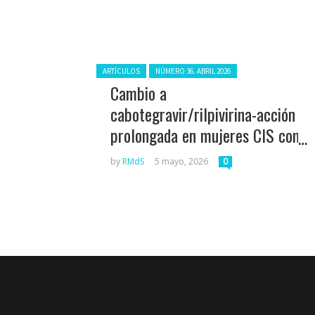
Posted in:
ARTÍCULOS
NÚMERO 36. ABRIL 2026
Cambio a
cabotegravir/rilpivirina-acción
prolongada en mujeres CIS con
VIH: Beneficios percibidos y
by
RMdS
5 mayo, 2026
0
calidad de vida