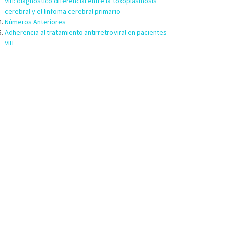
VIH: diagnóstico diferencial entre la toxoplasmosis
cerebral y el linfoma cerebral primario
Números Anteriores
Adherencia al tratamiento antirretroviral en pacientes
VIH