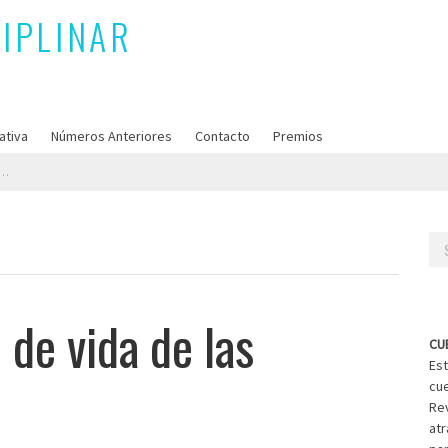
ativa
Números Anteriores
Contacto
Premios
Se
for
 de vida de las
CU
Est
cue
Rev
atr