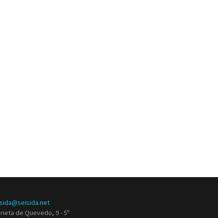
isida@seisida.net
rieta de Quevedo, 9 - 5º