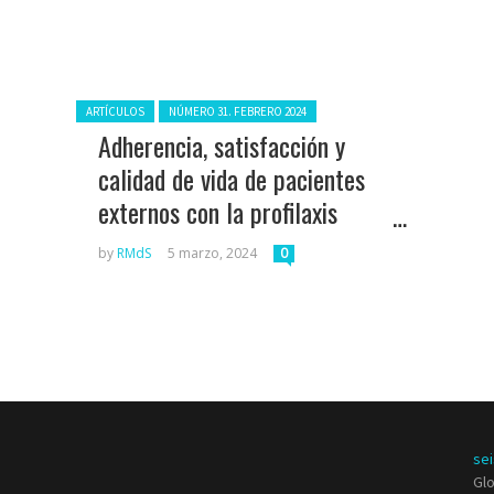
Posted in:
ARTÍCULOS
NÚMERO 31. FEBRERO 2024
Adherencia, satisfacción y
calidad de vida de pacientes
externos con la profilaxis
preexposición VIH
by
RMdS
5 marzo, 2024
0
se
Glo