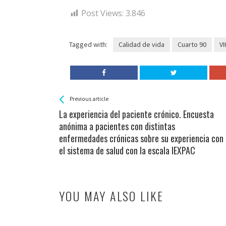
Post Views:
3.846
Tagged with:
Calidad de vida
Cuarto 90
VI
See more
Back
Previous article
All
La experiencia del paciente crónico. Encuesta
Entries
anónima a pacientes con distintas
enfermedades crónicas sobre su experiencia con
el sistema de salud con la escala IEXPAC
YOU MAY ALSO LIKE