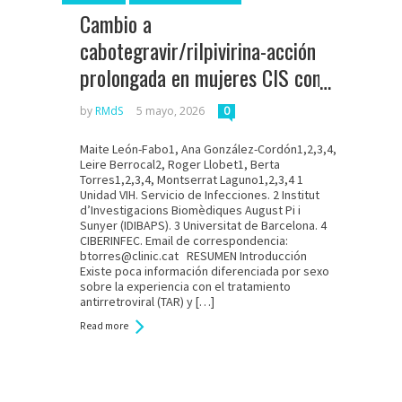
Cambio a
cabotegravir/rilpivirina-acción
prolongada en mujeres CIS con
VIH: Beneficios percibidos y
by
RMdS
5 mayo, 2026
0
calidad de vida
Maite León-Fabo1, Ana González-Cordón1,2,3,4,
Leire Berrocal2, Roger Llobet1, Berta
Torres1,2,3,4, Montserrat Laguno1,2,3,4 1
Unidad VIH. Servicio de Infecciones. 2 Institut
d’Investigacions Biomèdiques August Pi i
Sunyer (IDIBAPS). 3 Universitat de Barcelona. 4
CIBERINFEC. Email de correspondencia:
btorres@clinic.cat RESUMEN Introducción
Existe poca información diferenciada por sexo
sobre la experiencia con el tratamiento
antirretroviral (TAR) y […]
Read more