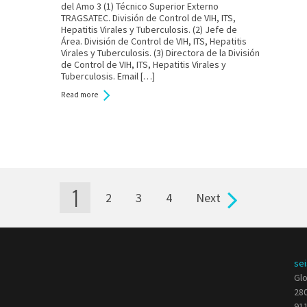
el VIH
del Amo 3 (1) Técnico Superior Externo
TRAGSATEC. División de Control de VIH, ITS,
Hepatitis Virales y Tuberculosis. (2) Jefe de
Área. División de Control de VIH, ITS, Hepatitis
Virales y Tuberculosis. (3) Directora de la División
de Control de VIH, ITS, Hepatitis Virales y
Tuberculosis. Email […]
Read more
1
2
3
4
Next
se
Glo
280
911