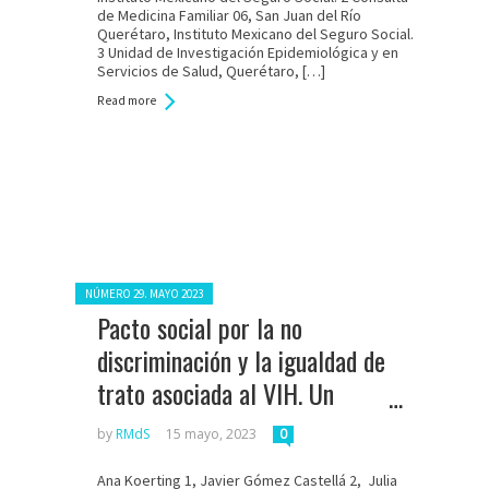
de Medicina Familiar 06, San Juan del Río
Querétaro, Instituto Mexicano del Seguro Social.
3 Unidad de Investigación Epidemiológica y en
Servicios de Salud, Querétaro, […]
Read more
Posted in:
NÚMERO 29. MAYO 2023
Pacto social por la no
discriminación y la igualdad de
trato asociada al VIH. Un
avance en la defensa de los
by
RMdS
15 mayo, 2023
0
derechos de las personas con
Ana Koerting 1, Javier Gómez Castellá 2, Julia