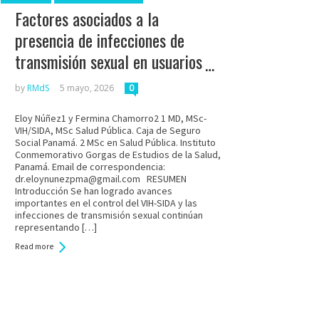
Factores asociados a la
presencia de infecciones de
transmisión sexual en usuarios
de terapia preexposición
by
RMdS
5 mayo, 2026
0
contra el Virus de
Eloy Núñez1 y Fermina Chamorro2 1 MD, MSc-
Inmunodeficiencia Humana en
VIH/SIDA, MSc Salud Pública. Caja de Seguro
el centro de salud de El
Social Panamá. 2 MSc en Salud Pública. Instituto
Conmemorativo Gorgas de Estudios de la Salud,
Chorrillo. Panamá. Año 2023-
Panamá. Email de correspondencia:
dr.eloynunezpma@gmail.com RESUMEN
2024
Introducción Se han logrado avances
importantes en el control del VIH-SIDA y las
infecciones de transmisión sexual continúan
representando […]
Read more