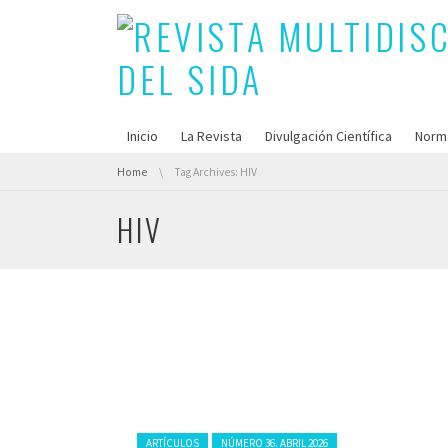
Inicio
La Revista
Divulgación Científica
Norm
You are here:
Home
Tag Archives: HIV
HIV
Posted in:
ARTÍCULOS
NÚMERO 36. ABRIL 2026