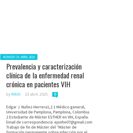
Posted in:
NÚMERO 33. ABRIL 2025
Prevalencia y caracterización
clínica de la enfermedad renal
crónica en pacientes VIH
by
RMdS
23 abril, 2025
0
Edgar J. Nuñez-Herrera1,2 1 Médico general,
Universidad de Pamplona, Pamplona, Colombia.
2 Estudiante de Máster ESTHER en VIH, España.
Email de correspondencia: ejonhe07@gmail.com
Trabajo de fin de Máster del “Máster de
formación permanente sobre infección por el