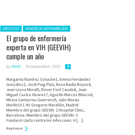
Posted in:
ARTÍCULOS
NÚMERO 34. SEPTIEMBRE 2025
El grupo de enfermería
experta en VIH (GEEVIH)
cumple un año
by
RMdS
28 septiembre, 2025
0
Margarita Ramírez Schacke1, Emma Fernández
González2, Jordi Puig Pla3, Rosa Badía Royes4,
Juan Leyva Moral5, Roser Font Canals6, Juan
Miguel Castro Alvarez7, Agustín Marcos Blanco8,
Mireia Santacreu Guerrero9, Julio Morais
Martín10 1 HU Gregorio Marañón, Madrid.
Miembro del grupo GEEVIH. 2 Hospital Clinic,
Barcelona. Miembro del grupo GEEVIH. 3
Fundació Lluita contra les Infeccions. H […]
Read more