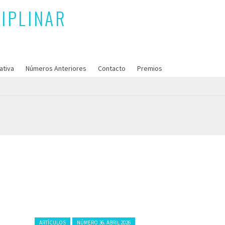
ativa
Números Anteriores
Contacto
Premios
Posted in:
ARTÍCULOS
NÚMERO 36. ABRIL 2026