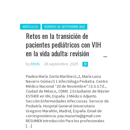
Posted in:
ARTÍCULOS
NÚMERO 34. SEPTIEMBRE 2025
Retos en la transición de
pacientes pediátricos con VIH
en la vida adulta: revisión
científica
by
RMdS
28 septiembre, 2025
0
Paulina María Zurita Martínez1,2, María Luisa
Navarro Gómez3 1 Infectóloga Pediatra. Centro
Médico Nacional “20 de Noviembre” I.S.S.S.T.E.,
Ciudad de México, CDMX. 2 Estudiante de Máster
ESTHER en VIH, España. 3 Médico Adjunto.
Sección Enfermedades Infecciosas. Servicio de
Pediatría. Hospital General Universitario
Gregorio Marañón, Madrid, España. Email de
correspondencia: pau.mazurita@gmail.com
RESUMEN Introducción Para los profesionales
[…]