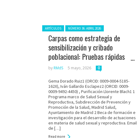
Posted in:
ARTÍCULOS
NÚMERO 36. ABRIL 2026
Carpas como estrategia de
sensibilización y cribado
poblacional: Pruebas rápidas
del Virus de la
by
RMdS
5 mayo, 2026
0
Inmunodeficiencia Humana
Gema Dorado Ruiz1 (ORCID: 0009-0004-5185-
162X), Iván Gallardo Esclapez2 (ORCID: 0009-
0009-9492-4450) , Purificación Llorente Blach1 1
Programa marco de Salud Sexual y
Reproductiva, Subdirección de Prevención y
Promoción de la Salud, Madrid Salud,
Ayuntamiento de Madrid 2 Beca de formación e
investigación para el desarrollo de actuaciones
en materia de salud sexual y reproductiva. Email
de […]
Read more