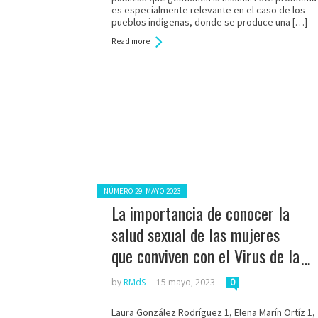
es especialmente relevante en el caso de los
pueblos indígenas, donde se produce una […]
Read more
Posted in:
NÚMERO 29. MAYO 2023
La importancia de conocer la
salud sexual de las mujeres
que conviven con el Virus de la
Inmunodeficiencia Humana
by
RMdS
15 mayo, 2023
0
Laura González Rodríguez 1, Elena Marín Ortíz 1,