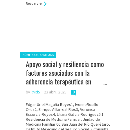
Read more
Posted in:
NÚMERO 33. ABRIL 2025
Apoyo social y resiliencia como
factores asociados con la
adherencia terapéutica en
pacientes VIH de una unidad de
by
RMdS
23 abril, 2025
0
medicina familiar en México
Edgar Uriel Magaña-Reyes1, IvonneRosillo-
Ortiz2, EnriqueVilllarreal-Ríos3, Verónica
Escorcia-Reyes4, Liliana Galicia-Rodríguez5 1
Residencia de Medicina Familiar, Unidad de
Medicina Familiar 06,San Juan del Río Querétaro,
Instituto Mexicano del Seguro Social. 2 Consulta