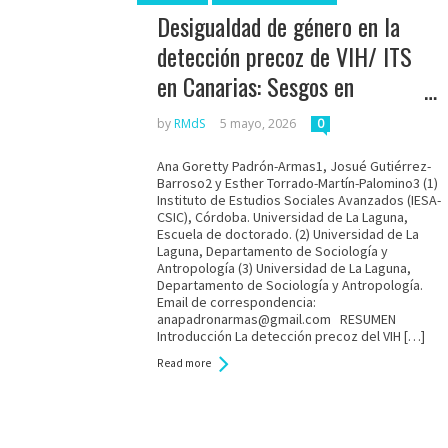
Desigualdad de género en la
detección precoz de VIH/ ITS
en Canarias: Sesgos en
colectivos vulnerables
by
RMdS
5 mayo, 2026
0
Ana Goretty Padrón-Armas1, Josué Gutiérrez-
Barroso2 y Esther Torrado-Martín-Palomino3 (1)
Instituto de Estudios Sociales Avanzados (IESA-
CSIC), Córdoba. Universidad de La Laguna,
Escuela de doctorado. (2) Universidad de La
Laguna, Departamento de Sociología y
Antropología (3) Universidad de La Laguna,
Departamento de Sociología y Antropología.
Email de correspondencia:
anapadronarmas@gmail.com RESUMEN
Introducción La detección precoz del VIH […]
Read more