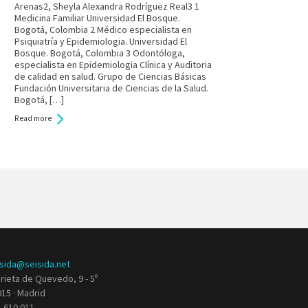
Arenas2, Sheyla Alexandra Rodríguez Real3 1
Medicina Familiar Universidad El Bosque.
Bogotá, Colombia 2 Médico especialista en
Psiquiatría y Epidemiologia. Universidad El
Bosque. Bogotá, Colombia 3 Odontóloga,
especialista en Epidemiologia Clínica y Auditoria
de calidad en salud. Grupo de Ciencias Básicas
Fundación Universitaria de Ciencias de la Salud.
Bogotá, […]
Read more
isida@seisida.net
rieta de Quevedo, 9 - 5º
15 · Madrid
 610 011