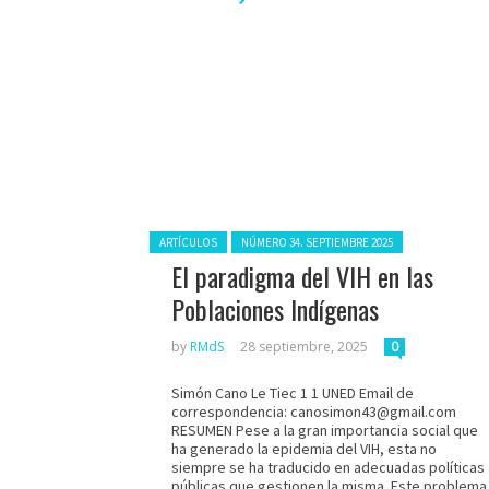
Posted in:
ARTÍCULOS
NÚMERO 34. SEPTIEMBRE 2025
El paradigma del VIH en las
Poblaciones Indígenas
by
RMdS
28 septiembre, 2025
0
Simón Cano Le Tiec 1 1 UNED Email de
correspondencia: canosimon43@gmail.com
RESUMEN Pese a la gran importancia social que
ha generado la epidemia del VIH, esta no
siempre se ha traducido en adecuadas políticas
públicas que gestionen la misma. Este problema