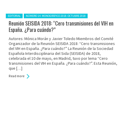
Posted in:
EDITORIAL
NÚMERO 14. MONOGRÁFICO 2018. OCTUBRE 2018
Reunión SEISIDA 2018: “Cero transmisiones del VIH en
España. ¿Para cuándo?”
Autores: Mónica Morán y Javier Toledo Miembros del Comité
Organizador de la Reunión SEISIDA 2018: “Cero transmisiones
del VIH en España. ¿Para cuándo?” La Reunión de la Sociedad
Española Interdisciplinaria del Sida (SEISIDA) de 2018,
celebrada el 10 de mayo, en Madrid, tuvo por lema “Cero
transmisiones del VIH en España. ¿Para cuándo?”. Esta Reunión,
que […]
Read more