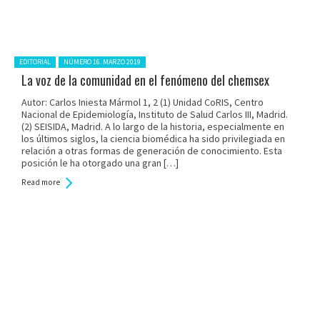
Posted in:
EDITORIAL
NÚMERO 16. MARZO 2019
La voz de la comunidad en el fenómeno del chemsex
Autor: Carlos Iniesta Mármol 1, 2 (1) Unidad CoRIS, Centro
Nacional de Epidemiología, Instituto de Salud Carlos III, Madrid.
(2) SEISIDA, Madrid. A lo largo de la historia, especialmente en
los últimos siglos, la ciencia biomédica ha sido privilegiada en
relación a otras formas de generación de conocimiento. Esta
posición le ha otorgado una gran […]
Read more