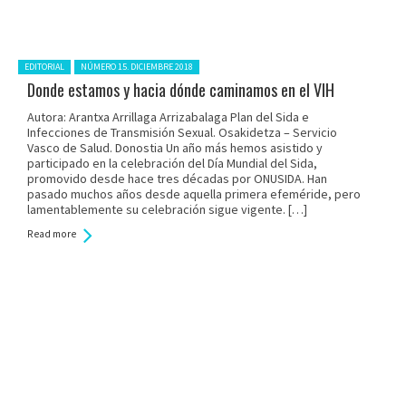
Posted in:
EDITORIAL
NÚMERO 15. DICIEMBRE 2018
Donde estamos y hacia dónde caminamos en el VIH
Autora: Arantxa Arrillaga Arrizabalaga Plan del Sida e
Infecciones de Transmisión Sexual. Osakidetza – Servicio
Vasco de Salud. Donostia Un año más hemos asistido y
participado en la celebración del Día Mundial del Sida,
promovido desde hace tres décadas por ONUSIDA. Han
pasado muchos años desde aquella primera efeméride, pero
lamentablemente su celebración sigue vigente. […]
Read more