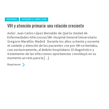
Posted in:
EDITORIAL
NÚMERO 13. ABRIL 2018
VIH y atención primaria: una relación creciente
Autor: Juan Carlos López Bernaldo de Quirós Unidad de
Enfermedades Infecciosas/VIH. Hospital General Universitario
Gregorio Marañón. Madrid Durante los años ochenta y noventa
el cuidado y atención de los pacientes con por VIH se limitaba,
casi exclusivamente, al ámbito hospitalario. El diagnóstico y
tratamiento de las infecciones oportunistas constituyó en su
momento un reto para la […]
Read more