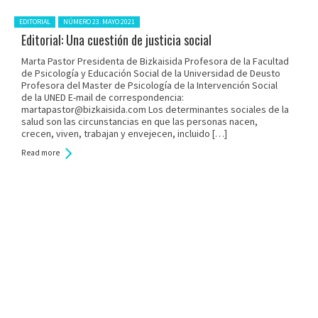
Posted in:
EDITORIAL
NÚMERO 23. MAYO 2021
Editorial: Una cuestión de justicia social
Marta Pastor Presidenta de Bizkaisida Profesora de la Facultad
de Psicología y Educación Social de la Universidad de Deusto
Profesora del Master de Psicología de la Intervención Social
de la UNED E-mail de correspondencia:
martapastor@bizkaisida.com Los determinantes sociales de la
salud son las circunstancias en que las personas nacen,
crecen, viven, trabajan y envejecen, incluido […]
Read more