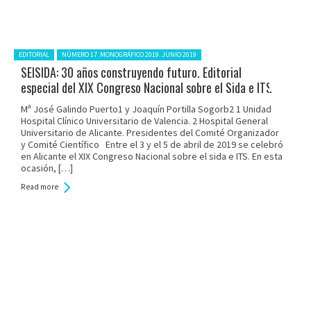
Posted in:
EDITORIAL
NÚMERO 17. MONOGRÁFICO 2019. JUNIO 2019
SEISIDA: 30 años construyendo futuro. Editorial
especial del XIX Congreso Nacional sobre el Sida e ITS
Mª José Galindo Puerto1 y Joaquín Portilla Sogorb2 1 Unidad
Hospital Clínico Universitario de Valencia. 2 Hospital General
Universitario de Alicante. Presidentes del Comité Organizador
y Comité Científico Entre el 3 y el 5 de abril de 2019 se celebró
en Alicante el XIX Congreso Nacional sobre el sida e ITS. En esta
ocasión, […]
Read more