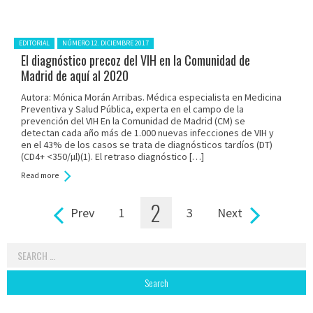
Posted in:
EDITORIAL
NÚMERO 12. DICIEMBRE 2017
El diagnóstico precoz del VIH en la Comunidad de
Madrid de aquí al 2020
Autora: Mónica Morán Arribas. Médica especialista en Medicina
Preventiva y Salud Pública, experta en el campo de la
prevención del VIH En la Comunidad de Madrid (CM) se
detectan cada año más de 1.000 nuevas infecciones de VIH y
en el 43% de los casos se trata de diagnósticos tardíos (DT)
(CD4+ <350/µl)(1). El retraso diagnóstico […]
Read more
2
Prev
1
3
Next
Pages
Search
for: