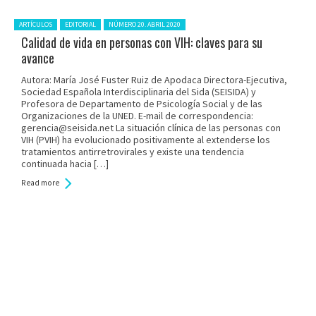
Posted in:
ARTÍCULOS
EDITORIAL
NÚMERO 20. ABRIL 2020
Calidad de vida en personas con VIH: claves para su
avance
Autora: María José Fuster Ruiz de Apodaca Directora-Ejecutiva,
Sociedad Española Interdisciplinaria del Sida (SEISIDA) y
Profesora de Departamento de Psicología Social y de las
Organizaciones de la UNED. E-mail de correspondencia:
gerencia@seisida.net La situación clínica de las personas con
VIH (PVIH) ha evolucionado positivamente al extenderse los
tratamientos antirretrovirales y existe una tendencia
continuada hacia […]
Read more