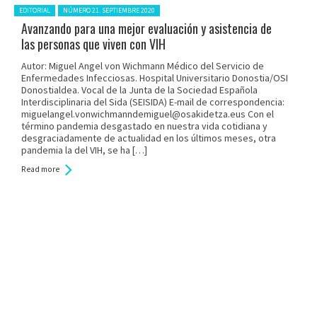
Posted in:
EDITORIAL
NÚMERO 21. SEPTIEMBRE 2020
Avanzando para una mejor evaluación y asistencia de
las personas que viven con VIH
Autor: Miguel Angel von Wichmann Médico del Servicio de
Enfermedades Infecciosas. Hospital Universitario Donostia/OSI
Donostialdea. Vocal de la Junta de la Sociedad Española
Interdisciplinaria del Sida (SEISIDA) E-mail de correspondencia:
miguelangel.vonwichmanndemiguel@osakidetza.eus Con el
término pandemia desgastado en nuestra vida cotidiana y
desgraciadamente de actualidad en los últimos meses, otra
pandemia la del VIH, se ha […]
Read more