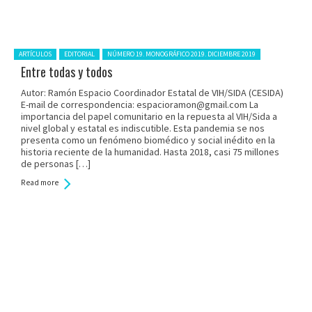
Posted in:
ARTÍCULOS
EDITORIAL
NÚMERO 19. MONOGRÁFICO 2019. DICIEMBRE 2019
Entre todas y todos
Autor: Ramón Espacio Coordinador Estatal de VIH/SIDA (CESIDA)
E-mail de correspondencia: espacioramon@gmail.com La
importancia del papel comunitario en la repuesta al VIH/Sida a
nivel global y estatal es indiscutible. Esta pandemia se nos
presenta como un fenómeno biomédico y social inédito en la
historia reciente de la humanidad. Hasta 2018, casi 75 millones
de personas […]
Read more