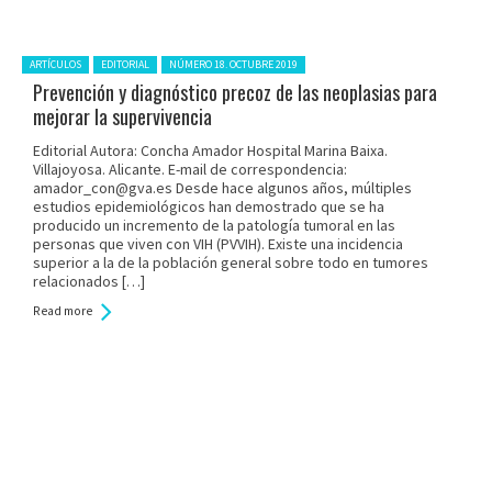
Posted in:
ARTÍCULOS
EDITORIAL
NÚMERO 18. OCTUBRE 2019
Prevención y diagnóstico precoz de las neoplasias para
mejorar la supervivencia
Editorial Autora: Concha Amador Hospital Marina Baixa.
Villajoyosa. Alicante. E-mail de correspondencia:
amador_con@gva.es Desde hace algunos años, múltiples
estudios epidemiológicos han demostrado que se ha
producido un incremento de la patología tumoral en las
personas que viven con VIH (PVVIH). Existe una incidencia
superior a la de la población general sobre todo en tumores
relacionados […]
Read more