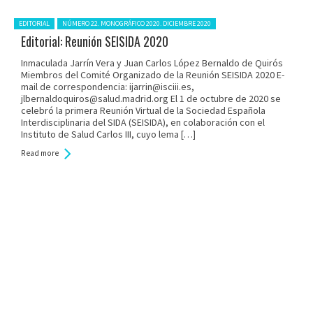
Posted in:
EDITORIAL
NÚMERO 22. MONOGRÁFICO 2020. DICIEMBRE 2020
Editorial: Reunión SEISIDA 2020
Inmaculada Jarrín Vera y Juan Carlos López Bernaldo de Quirós
Miembros del Comité Organizado de la Reunión SEISIDA 2020 E-
mail de correspondencia: ijarrin@isciii.es,
jlbernaldoquiros@salud.madrid.org El 1 de octubre de 2020 se
celebró la primera Reunión Virtual de la Sociedad Española
Interdisciplinaria del SIDA (SEISIDA), en colaboración con el
Instituto de Salud Carlos III, cuyo lema […]
Read more